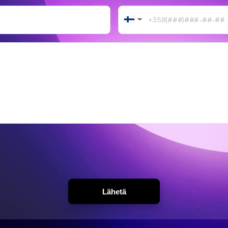
EN
FI
▼
Lähetä