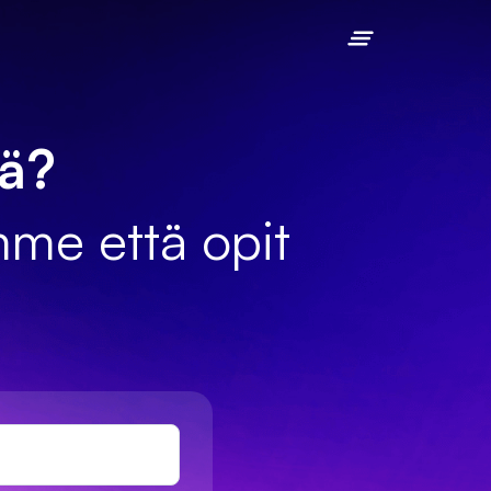
ää?
mme että opit