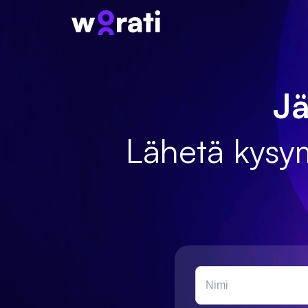
Jä
Lähetä kysym
Nimi