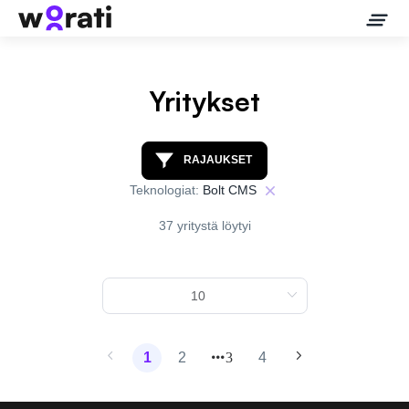
Yritykset
Ota meihin yhteyttä
RAJAUKSET
Teknologiat:
Bolt CMS
Tietoa meistä
37 yritystä löytyi
Yritykset
API
Pakotehaku
1
2
3
4
Tietopankki