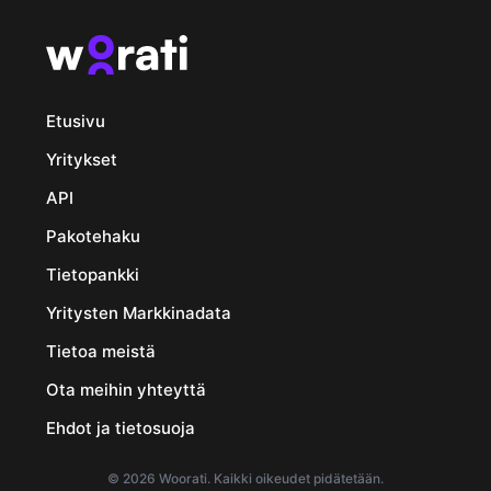
ENGLANTI
SUOMALAINEN
Etusivu
Yritykset
API
Pakotehaku
Tietopankki
Yritysten Markkinadata
Tietoa meistä
Ota meihin yhteyttä
Ehdot ja tietosuoja
© 2026 Woorati. Kaikki oikeudet pidätetään.