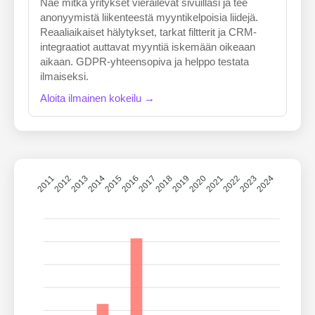
Näe mitkä yritykset vierailevat sivuillasi ja tee
anonyymistä liikenteestä myyntikelpoisia liidejä.
Reaaliaikaiset hälytykset, tarkat filtterit ja CRM-
integraatiot auttavat myyntiä iskemään oikeaan
aikaan. GDPR-yhteensopiva ja helppo testata
ilmaiseksi.
Aloita ilmainen kokeilu →
2011
2012
2013
2014
2015
2016
2017
2018
2019
2020
2021
2022
2023
2024