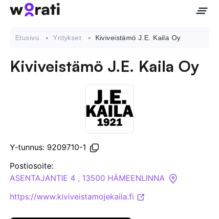
Etusivu
Yritykset
Kiviveistämö J.E. Kaila Oy
Kiviveistämö J.E. Kaila Oy
Ota meihin yhteyttä
Tietoa meistä
Yritykset
Y-tunnus: 9209710-1
API
Postiosoite:
ASENTAJANTIE 4 , 13500 HÄMEENLINNA
Pakotehaku
https://www.kiviveistamojekaila.fi
Tietopankki