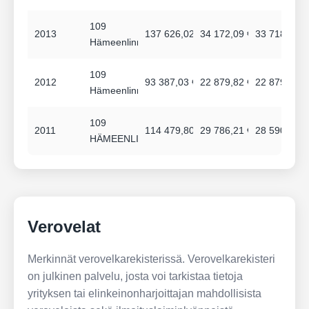
109
2013
137 626,02 €
34 172,09 €
33 718,37 €
Hämeenlinna
109
2012
93 387,03 €
22 879,82 €
22 879,82 €
Hämeenlinna
109
2011
114 479,80 €
29 786,21 €
28 590,24 €
HÄMEENLINNA
Verovelat
Merkinnät verovelkarekisterissä. Verovelkarekisteri
on julkinen palvelu, josta voi tarkistaa tietoja
yrityksen tai elinkeinonharjoittajan mahdollisista