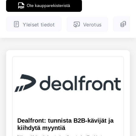
Ote kaupparekisteristä
ENGLANTI
SUOMALAINEN
Yleiset tiedot
Verotus
Ve
Dealfront: tunnista B2B-kävijät ja
kiihdytä myyntiä