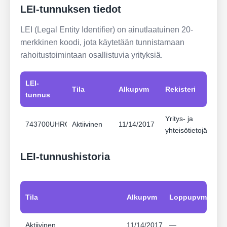
LEI-tunnuksen tiedot
LEI (Legal Entity Identifier) on ainutlaatuinen 20-
merkkinen koodi, jota käytetään tunnistamaan
rahoitustoimintaan osallistuvia yrityksiä.
LEI-
Tila
Alkupvm
Rekisteri
tunnus
Yritys- ja
743700UHRGLOEK5ZWH41
Aktiivinen
11/14/2017
yhteisötietojärjest
LEI-tunnushistoria
Tila
Alkupvm
Loppupvm
Aktiivinen
11/14/2017
—