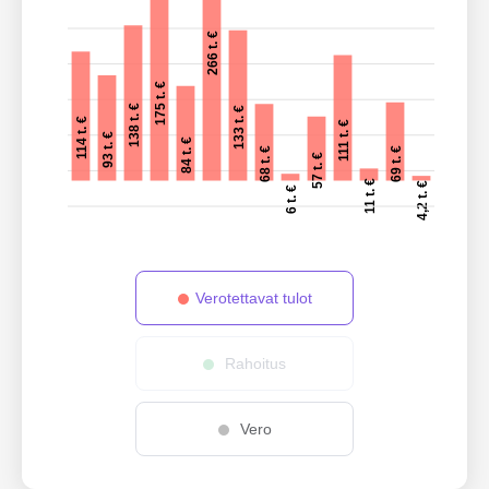
266 t. €
175 t. €
138 t. €
133 t. €
114 t. €
111 t. €
93 t. €
84 t. €
69 t. €
68 t. €
57 t. €
11 t. €
4,2 t. €
6 t. €
Verotettavat tulot
Rahoitus
Vero