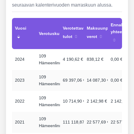
seuraavan kalenterivuoden marraskuun alussa.
Ennakot
Vuosi
Verotettavat
Maksuunpannut
yhteensä
Verotuskunta
tulot
verot
109
2024
4 190,62 €
838,12 €
0,00 €
Hämeenlinna
109
2023
69 397,06 €
14 087,30 €
0,00 €
Hämeenlinna
109
2022
10 714,90 €
2 142,98 €
2 142,98 €
Hämeenlinna
109
2021
111 118,87 €
22 577,69 €
22 577,69 €
Hämeenlinna