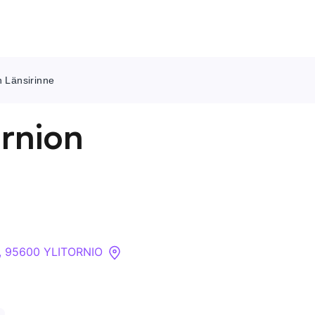
n Länsirinne
Ota meihin yhteyttä
ornion
Tietoa meistä
Yritykset
API
95, 95600 YLITORNIO
Pakotehaku
Tietopankki