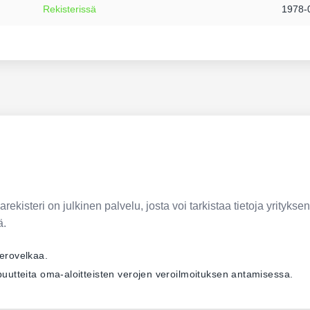
Rekisterissä
1978-
ekisteri on julkinen palvelu, josta voi tarkistaa tietoja yrityksen
ä.
verovelkaa.
ä puutteita oma-aloitteisten verojen veroilmoituksen antamisessa.