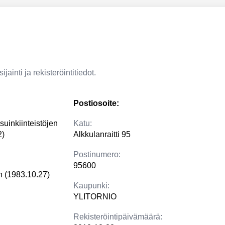
jainti ja rekisteröintitiedot.
Postiosoite:
suinkiinteistöjen
Katu:
2)
Alkkulanraitti 95
Postinumero:
95600
en (1983.10.27)
Kaupunki:
YLITORNIO
Rekisteröintipäivämäärä: