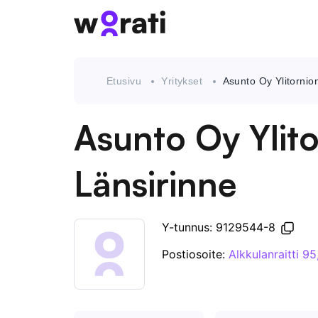
Etusivu
Yritykset
Asunto Oy Ylitornio
Asunto Oy Ylit
Länsirinne
Y-tunnus: 9129544-8
Postiosoite:
Alkkulanraitti 