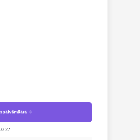
uspäivämäärä
10-27