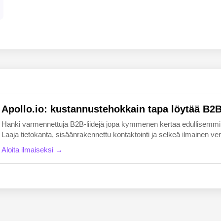
EN
FI
Apollo.io: kustannustehokkain tapa löytää B2B-
Hanki varmennettuja B2B-liidejä jopa kymmenen kertaa edullisemmin k
Laaja tietokanta, sisäänrakennettu kontaktointi ja selkeä ilmainen versio
Aloita ilmaiseksi →