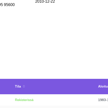
2010-12-22
 95 95600
Tila
Aloit
Rekisterissä
1983-