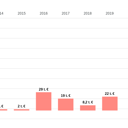
14
2015
2016
2017
2018
2019
29 t. €
22 t. €
19 t. €
8,2 t. €
. €
2 t. €