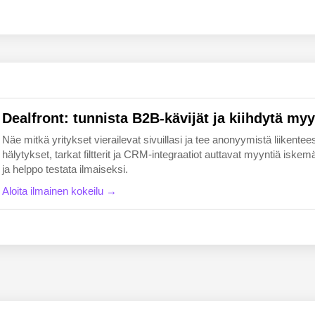
EN
FI
Dealfront: tunnista B2B-kävijät ja kiihdytä myy
Näe mitkä yritykset vierailevat sivuillasi ja tee anonyymistä liikentees
hälytykset, tarkat filtterit ja CRM-integraatiot auttavat myyntiä i
ja helppo testata ilmaiseksi.
Aloita ilmainen kokeilu →