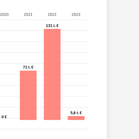
2020
2021
2022
2023
131 t. €
71 t. €
5,6 t. €
0 €