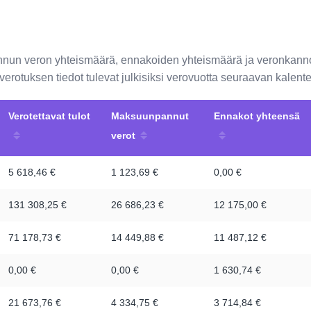
annun veron yhteismäärä, ennakoiden yhteismäärä ja veronkann
loverotuksen tiedot tulevat julkisiksi verovuotta seuraavan kale
Verotettavat tulot
Maksuunpannut
Ennakot yhteensä
verot
5 618,46 €
1 123,69 €
0,00 €
131 308,25 €
26 686,23 €
12 175,00 €
71 178,73 €
14 449,88 €
11 487,12 €
0,00 €
0,00 €
1 630,74 €
21 673,76 €
4 334,75 €
3 714,84 €