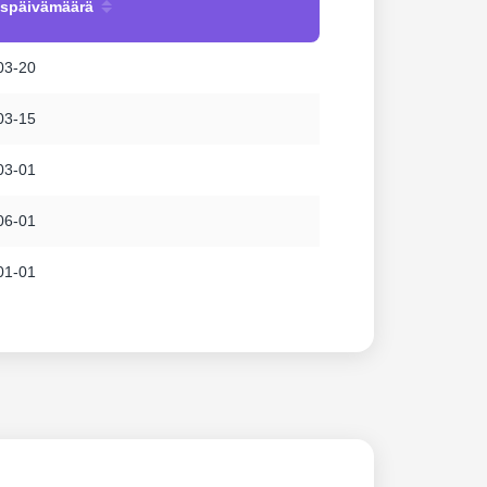
uspäivämäärä
03-20
03-15
03-01
06-01
01-01