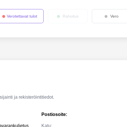
Verotettavat tulot
Rahoitus
Vero
jainti ja rekisteröintitiedot.
Postiosoite:
tavarankuljetus
Katu: