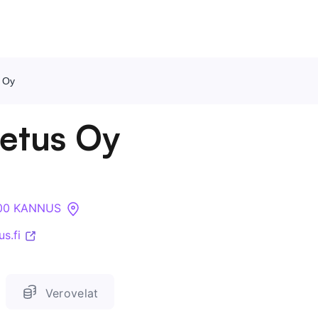
 Oy
Ota meihin yhteyttä
etus Oy
Tietoa meistä
Yritykset
100 KANNUS
API
s.fi
Pakotehaku
Verovelat
Tietopankki