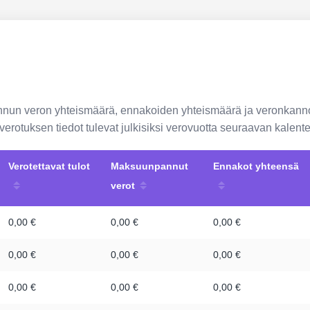
annun veron yhteismäärä, ennakoiden yhteismäärä ja veronkann
loverotuksen tiedot tulevat julkisiksi verovuotta seuraavan kale
Verotettavat tulot
Maksuunpannut
Ennakot yhteensä
verot
0,00 €
0,00 €
0,00 €
0,00 €
0,00 €
0,00 €
0,00 €
0,00 €
0,00 €