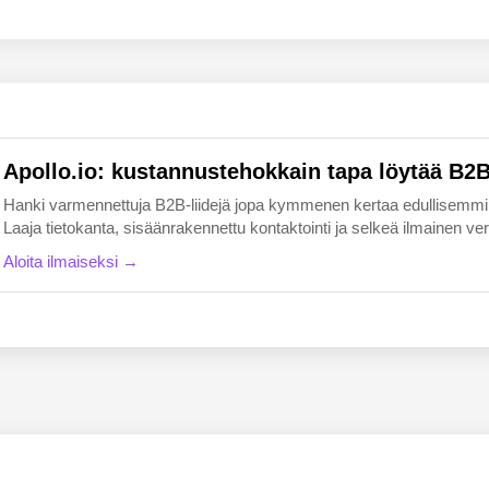
EN
FI
Apollo.io: kustannustehokkain tapa löytää B2B-
Hanki varmennettuja B2B-liidejä jopa kymmenen kertaa edullisemmin k
Laaja tietokanta, sisäänrakennettu kontaktointi ja selkeä ilmainen versio
Aloita ilmaiseksi →