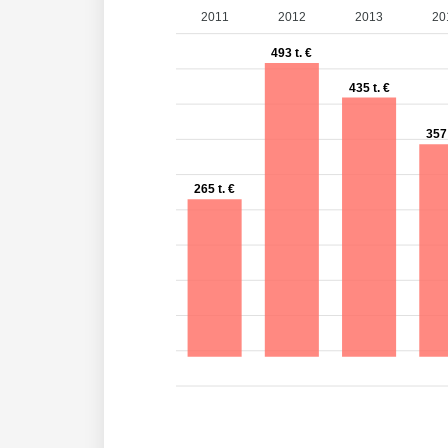
2011
2012
2013
20
493 t. €
435 t. €
357 
265 t. €