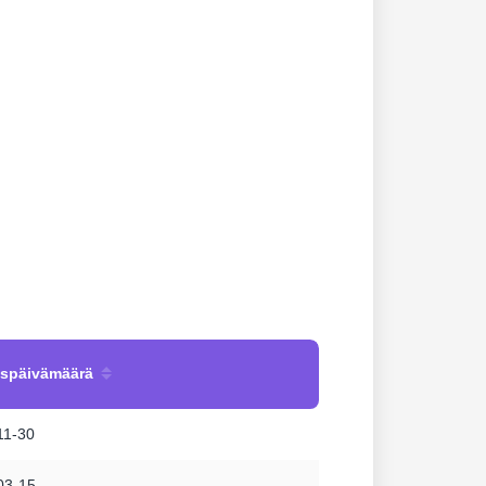
uspäivämäärä
11-30
03-15