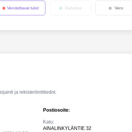
Verotettavat tulot
Rahoitus
Vero
jainti ja rekisteröintitiedot.
Postiosoite:
Katu:
AINALINKYLÄNTIE 32