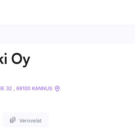
Ota meihin yhteyttä
ki Oy
Tietoa meistä
Yritykset
IE 32 , 69100 KANNUS
API
Pakotehaku
Verovelat
Tietopankki