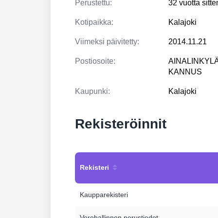
Perustettu:
32 vuotta sitt
Kotipaikka:
Kalajoki
Viimeksi päivitetty:
2014.11.21
Postiosoite:
AINALINKYLÄ
KANNUS
Kaupunki:
Kalajoki
Rekisteröinnit
Rekisteri
Kaupparekisteri
Verohallinnon perustiedot