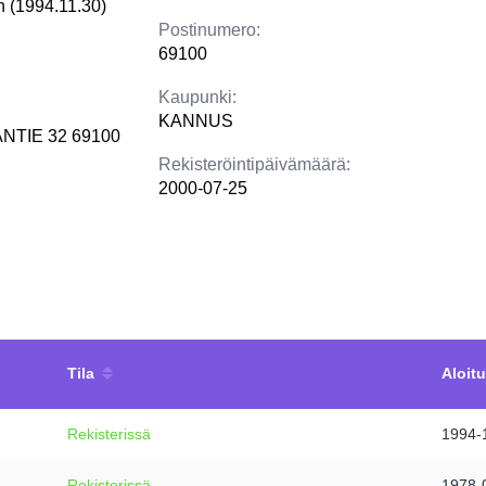
en (1994.11.30)
Postinumero:
69100
Kaupunki:
KANNUS
NTIE 32 69100
Rekisteröintipäivämäärä:
2000-07-25
Tila
Aloit
Rekisterissä
1994-
Rekisterissä
1978-