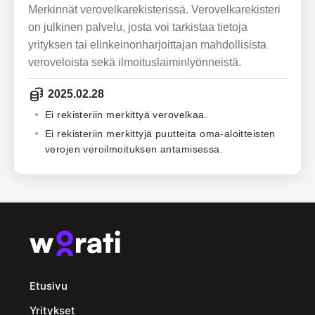
Merkinnät verovelkarekisterissä. Verovelkarekisteri
on julkinen palvelu, josta voi tarkistaa tietoja
yrityksen tai elinkeinonharjoittajan mahdollisista
veroveloista sekä ilmoituslaiminlyönneistä.
2025.02.28
Ei rekisteriin merkittyä verovelkaa.
Ei rekisteriin merkittyjä puutteita oma-aloitteisten
verojen veroilmoituksen antamisessa.
Etusivu
Yritykset