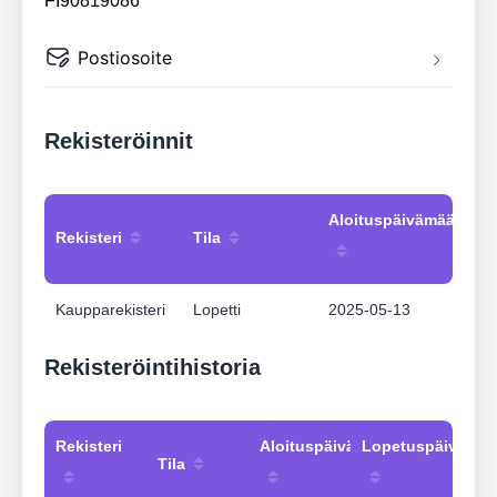
FI90819086
Postiosoite
Rekisteröinnit
Aloituspäivämäärä
Rekisteri
Tila
Kaupparekisteri
Lopetti
2025-05-13
Rekisteröintihistoria
Rekisteri
Aloituspäivämäärä
Lopetuspäivämää
Tila