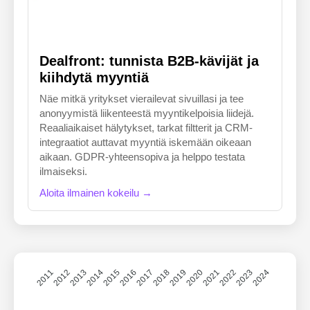
Dealfront: tunnista B2B-kävijät ja
kiihdytä myyntiä
Näe mitkä yritykset vierailevat sivuillasi ja tee
anonyymistä liikenteestä myyntikelpoisia liidejä.
Reaaliaikaiset hälytykset, tarkat filtterit ja CRM-
integraatiot auttavat myyntiä iskemään oikeaan
aikaan. GDPR-yhteensopiva ja helppo testata
ilmaiseksi.
Aloita ilmainen kokeilu →
2011
2012
2013
2014
2015
2016
2017
2018
2019
2020
2021
2022
2023
2024