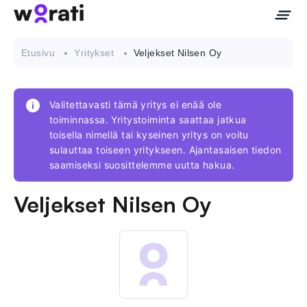
Etusivu
Yritykset
Veljekset Nilsen Oy
Valitettavasti tämä yritys ei enää ole
Ota meihin yhteyttä
toiminnassa. Yritystoiminta saattaa jatkua
toisella nimellä tai kyseinen yritys on voitu
sulauttaa toiseen yritykseen. Ajantasaisen tiedon
Tietoa meistä
saamiseksi suosittelemme uutta hakua.
Yritykset
Veljekset Nilsen Oy
API
Pakotehaku
Tietopankki