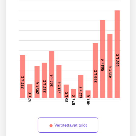
567 t. €
504 t. €
415 t. €
355 t. €
302 t. €
277 t. €
227 t. €
211 t. €
205 t. €
147 t. €
87 t. €
85 t. €
57 t. €
48 t. €
Verotettavat tulot