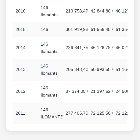
146
2016
210 758,47 €
42 844,80 €
46 127,28 €
Ilomantsi
2015
146
301 919,98 €
61 556,45 €
61 354,46 €
146
2014
226 841,75 €
46 128,79 €
46 021,68 €
Ilomantsi
146
2013
205 348,40 €
50 993,58 €
51 164,57 €
Ilomantsi
146
2012
87 374,05 €
21 397,62 €
24 500,00 €
Ilomantsi
146
2011
277 405,75 €
72 125,50 €
72 122,50 €
ILOMANTSI