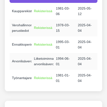
1981-03-
2025-05-
Kaupparekisteri
Rekisterissä
06
12
Verohallinnon
1978-03-
2025-04-
Rekisterissä
perustiedot
15
04
1995-03-
2025-04-
Ennakkoperintärekisteri
Rekisterissä
01
04
Liiketoiminnasta
1994-06-
2025-04-
Arvonlisäverovelvollisuus
arvonlisäverovelvollinen
01
04
1981-01-
2025-04-
Työnantajarekisteri
Rekisterissä
01
04