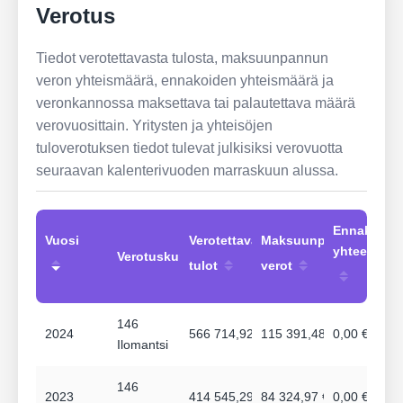
Verotus
Tiedot verotettavasta tulosta, maksuunpannun
veron yhteismäärä, ennakoiden yhteismäärä ja
veronkannossa maksettava tai palautettava määrä
verovuosittain. Yritysten ja yhteisöjen
tuloverotuksen tiedot tulevat julkisiksi verovuotta
seuraavan kalenterivuoden marraskuun alussa.
Ennakot
Vuosi
Verotettavat
Maksuunpannut
yhteensä
Verotuskunta
tulot
verot
146
2024
566 714,92 €
115 391,48 €
0,00 €
Ilomantsi
146
2023
414 545,29 €
84 324,97 €
0,00 €