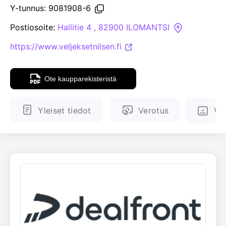
Y-tunnus: 9081908-6
ENGLANTI
SUOMALAINEN
Postiosoite:
Hallitie 4 , 82900 ILOMANTSI
https://www.veljeksetnilsen.fi
Ote kaupparekisteristä
Yleiset tiedot
Verotus
Val