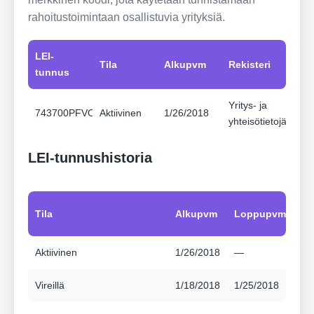
rahoitustoimintaan osallistuvia yrityksiä.
LEI-
Tila
Alkupvm
Rekisteri
tunnus
Yritys- ja
743700PFVO3XKE9JOR41
Aktiivinen
1/26/2018
yhteisötietojärjest
LEI-tunnushistoria
Tila
Alkupvm
Loppupvm
Aktiivinen
1/26/2018
—
Vireillä
1/18/2018
1/25/2018