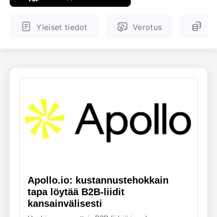
ENGLANTI
SUOMALAINEN
Yleiset tiedot
Verotus
Ve
Apollo.io: kustannustehokkain
tapa löytää B2B-liidit
kansainvälisesti