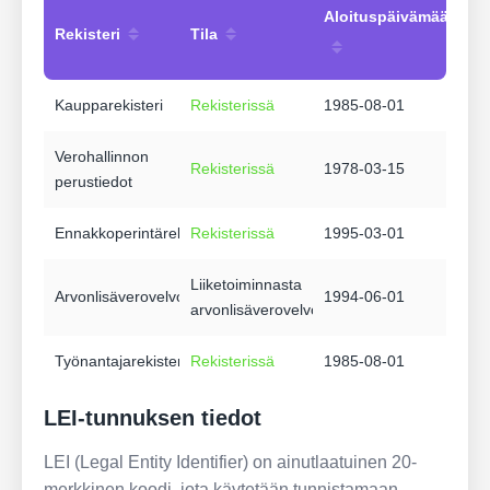
Aloituspäivämäärä
Rekisteri
Tila
Kaupparekisteri
Rekisterissä
1985-08-01
Verohallinnon
Rekisterissä
1978-03-15
perustiedot
Ennakkoperintärekisteri
Rekisterissä
1995-03-01
Liiketoiminnasta
Arvonlisäverovelvollisuus
1994-06-01
arvonlisäverovelvollinen
Työnantajarekisteri
Rekisterissä
1985-08-01
LEI-tunnuksen tiedot
LEI (Legal Entity Identifier) on ainutlaatuinen 20-
merkkinen koodi, jota käytetään tunnistamaan