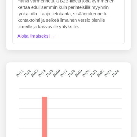
Hanki varmennettuja B2B-liidejä jopa kymmenen
kertaa edullisemmin kuin perinteisillä myynnin
työkaluilla. Laaja tietokanta, sisäänrakennettu
kontaktointi ja selkeä ilmainen versio pienille
tiimeille ja kasvaville yrityksille.
Aloita ilmaiseksi →
2011
2012
2013
2014
2015
2016
2017
2018
2019
2020
2021
2022
2023
2024