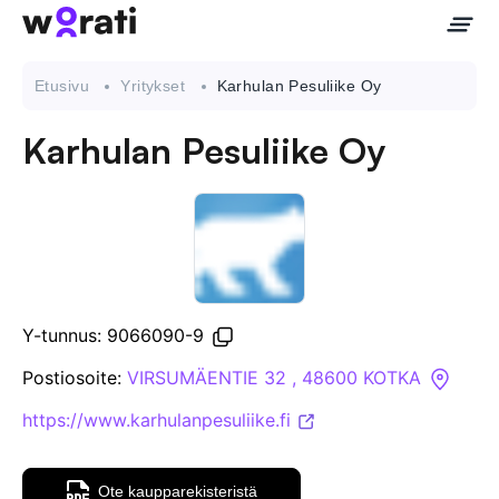
Etusivu
Yritykset
Karhulan Pesuliike Oy
Karhulan Pesuliike Oy
Ota meihin yhteyttä
Tietoa meistä
Yritykset
Y-tunnus: 9066090-9
API
Postiosoite:
VIRSUMÄENTIE 32 , 48600 KOTKA
https://www.karhulanpesuliike.fi
Pakotehaku
Tietopankki
Ote kaupparekisteristä