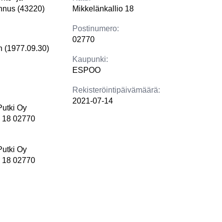
ennus (43220)
Mikkelänkallio 18
Postinumero:
02770
en (1977.09.30)
Kaupunki:
ESPOO
Rekisteröintipäivämäärä:
2021-07-14
Putki Oy
o 18 02770
Putki Oy
o 18 02770