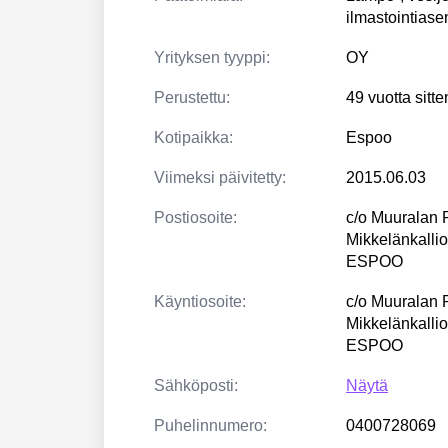
ilmastointias
Yrityksen tyyppi:
OY
Perustettu:
49 vuotta sitt
Kotipaikka:
Espoo
Viimeksi päivitetty:
2015.06.03
Postiosoite:
c/o Muuralan 
Mikkelänkalli
ESPOO
Käyntiosoite:
c/o Muuralan 
Mikkelänkalli
ESPOO
Sähköposti:
Näytä
Puhelinnumero:
0400728069