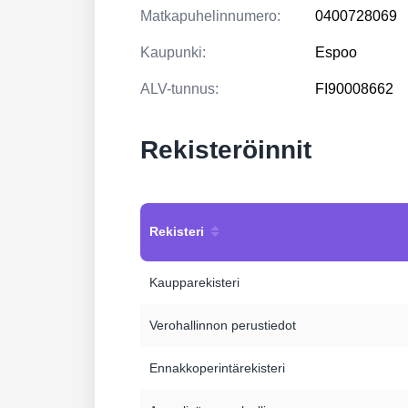
Matkapuhelinnumero:
0400728069
Kaupunki:
Espoo
ALV-tunnus:
FI90008662
Rekisteröinnit
Rekisteri
Kaupparekisteri
Verohallinnon perustiedot
Ennakkoperintärekisteri