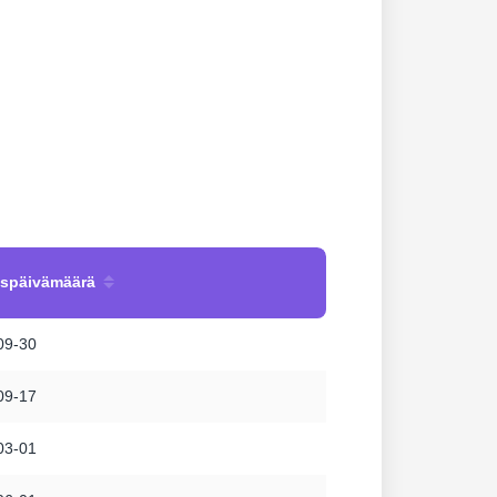
uspäivämäärä
09-30
09-17
03-01