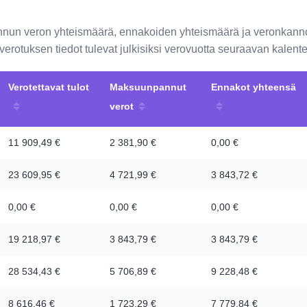
annun veron yhteismäärä, ennakoiden yhteismäärä ja veronkann
loverotuksen tiedot tulevat julkisiksi verovuotta seuraavan kale
Verotettavat tulot
Maksuunpannut
Ennakot yhteensä
verot
11 909,49 €
2 381,90 €
0,00 €
23 609,95 €
4 721,99 €
3 843,72 €
0,00 €
0,00 €
0,00 €
19 218,97 €
3 843,79 €
3 843,79 €
28 534,43 €
5 706,89 €
9 228,48 €
8 616,46 €
1 723,29 €
7 779,84 €