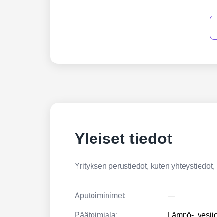
Yleiset tiedot
Yrityksen perustiedot, kuten yhteystiedot, si
Aputoiminimet:
—
Päätoimiala:
Lämpö-, vesijo