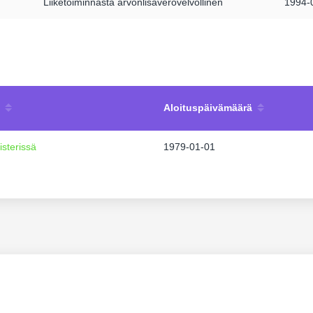
Liiketoiminnasta arvonlisäverovelvollinen
1994-
Aloituspäivämäärä
isterissä
1979-01-01