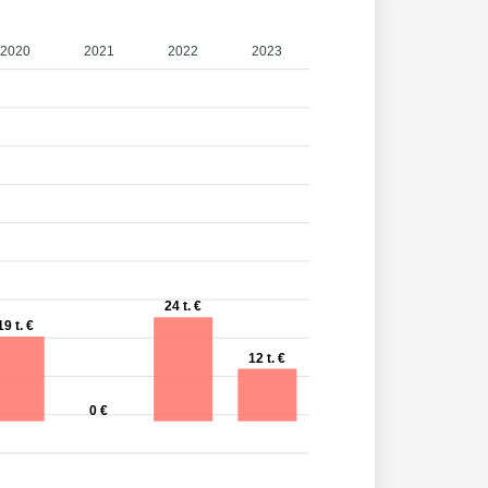
2020
2021
2022
2023
24 t. €
19 t. €
12 t. €
0 €