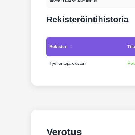
Arvonlisäverovelvollisuus
Rekisteröintihistoria
Rekisteri
Tila
Työnantajarekisteri
Rek
Verotus