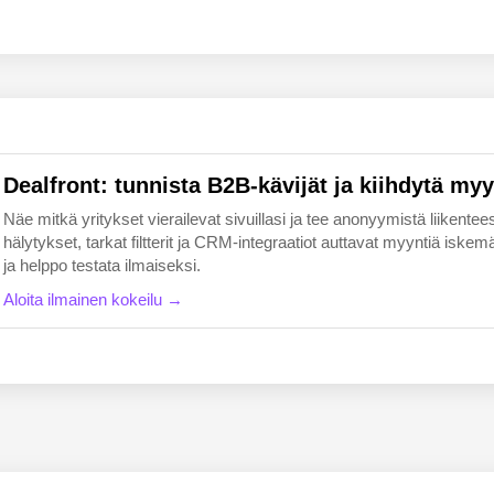
EN
FI
Dealfront: tunnista B2B-kävijät ja kiihdytä myy
Näe mitkä yritykset vierailevat sivuillasi ja tee anonyymistä liikentees
hälytykset, tarkat filtterit ja CRM-integraatiot auttavat myyntiä i
ja helppo testata ilmaiseksi.
Aloita ilmainen kokeilu →