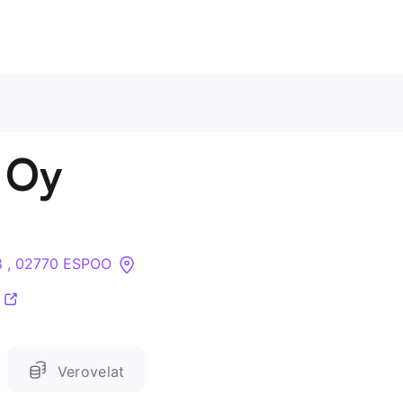
Ota meihin yhteyttä
 Oy
Tietoa meistä
Yritykset
18 , 02770 ESPOO
API
Pakotehaku
Verovelat
Tietopankki