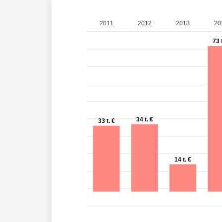
2011
2012
2013
20
73 
34 t. €
33 t. €
14 t. €