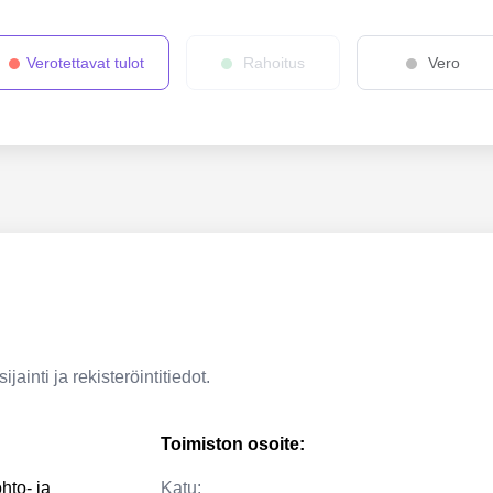
Verotettavat tulot
Rahoitus
Vero
jainti ja rekisteröintitiedot.
Toimiston osoite:
hto- ja
Katu: