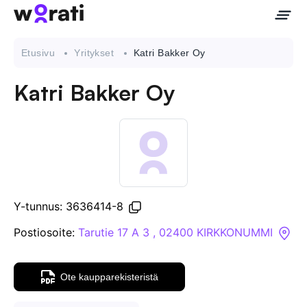
Etusivu
Yritykset
Katri Bakker Oy
Katri Bakker Oy
Ota meihin yhteyttä
Tietoa meistä
Yritykset
Y-tunnus: 3636414-8
API
Postiosoite:
Tarutie 17 A 3 , 02400 KIRKKONUMMI
Pakotehaku
Ote kaupparekisteristä
Tietopankki