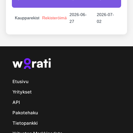
2026-06-
2026-07-
Kaupparekisteri
Rekisteröimätön
27
02
Etusivu
Yritykset
API
Pakotehaku
Tietopankki