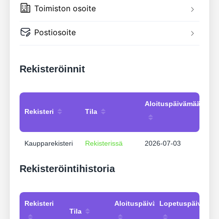
Toimiston osoite
Postiosoite
Rekisteröinnit
Aloituspäivämäärä
Rekisteri
Tila
Kaupparekisteri
Rekisterissä
2026-07-03
Rekisteröintihistoria
Rekisteri
Aloituspäivämäärä
Lopetuspäivämää
Tila