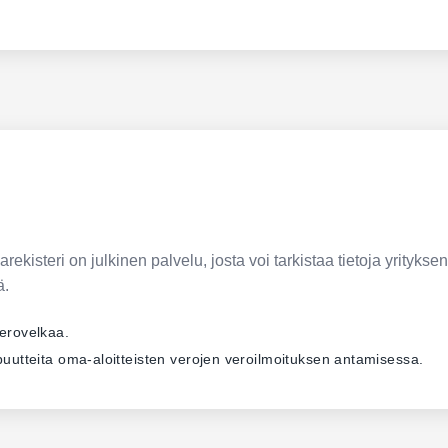
ekisteri on julkinen palvelu, josta voi tarkistaa tietoja yrityksen
ä.
verovelkaa.
ä puutteita oma-aloitteisten verojen veroilmoituksen antamisessa.