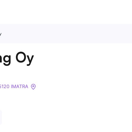
y
Ota meihin yhteyttä
ng Oy
Tietoa meistä
Yritykset
55120 IMATRA
API
Pakotehaku
Tietopankki