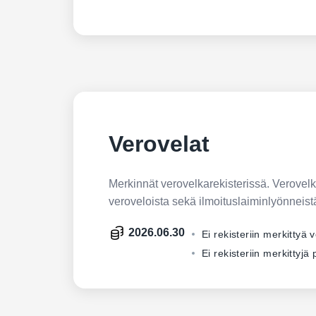
Verovelat
Merkinnät verovelkarekisterissä. Verovelkar
veroveloista sekä ilmoituslaiminlyönneist
2026.06.30
Ei rekisteriin merkittyä 
Ei rekisteriin merkittyj