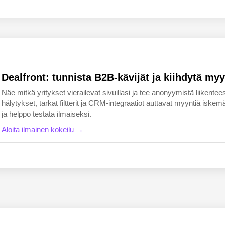
EN
FI
Dealfront: tunnista B2B-kävijät ja kiihdytä myy
Näe mitkä yritykset vierailevat sivuillasi ja tee anonyymistä liikentees
hälytykset, tarkat filtterit ja CRM-integraatiot auttavat myyntiä i
ja helppo testata ilmaiseksi.
Aloita ilmainen kokeilu →