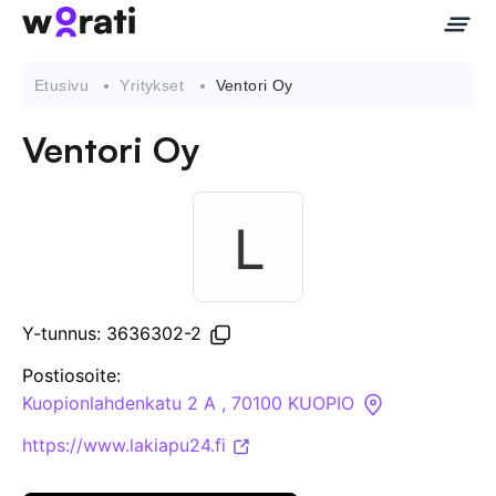
Etusivu
Yritykset
Ventori Oy
Ventori Oy
Ota meihin yhteyttä
Tietoa meistä
Yritykset
Y-tunnus: 3636302-2
API
Postiosoite:
Kuopionlahdenkatu 2 A , 70100 KUOPIO
Pakotehaku
https://www.lakiapu24.fi
Tietopankki