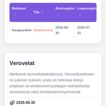
Rekisteri
Aloituspäivämäärä
Lopetuspäivämää
Tila
2026-06-
2026-07-
Kaupparekisteri
Rekisteröimätön
30
02
Verovelat
Merkinnät verovelkarekisterissä. Verovelkarekisteri
on julkinen palvelu, josta voi tarkistaa tietoja
yrityksen tai elinkeinonharjoittajan mahdollisista
veroveloista sekä ilmoituslaiminlyönneistä.
2026.06.30