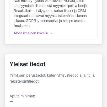
Näe mitkä yritykset vierailevat sivuillasi ja tee
anonyymistä liikenteestä myyntikelpoisia liidejä.
Reaaliaikaiset hälytykset, tarkat filtterit ja CRM-
integraatiot auttavat myyntiä iskemään oikeaan
aikaan. GDPR-yhteensopiva ja helppo testata
ilmaiseksi.
Aloita ilmainen kokeilu →
Yleiset tiedot
Yrityksen perustiedot, kuten yhteystiedot, sijainti ja
rekisteröintitiedot.
Aputoiminimet:
—