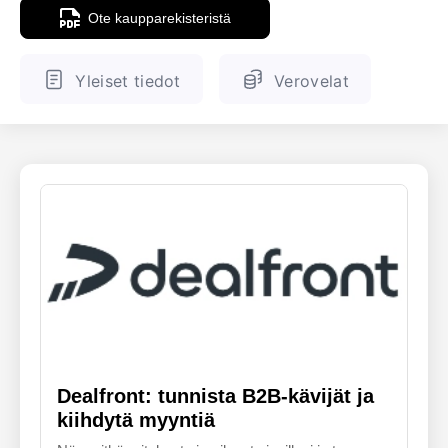
Ote kaupparekisteristä
ENGLANTI
SUOMALAINEN
Yleiset tiedot
Verovelat
Dealfront: tunnista B2B-kävijät ja
kiihdytä myyntiä