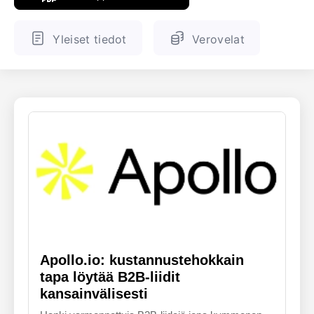
ENGLANTI
SUOMALAINEN
Yleiset tiedot
Verovelat
Apollo.io: kustannustehokkain
tapa löytää B2B-liidit
kansainvälisesti