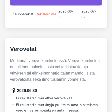
2026-06-
2026-07-
Kaupparekisteri
Rekisteröimätön
30
02
Verovelat
Merkinnät verovelkarekisterissä. Verovelkarekisteri
on julkinen palvelu, josta voi tarkistaa tietoja
yrityksen tai elinkeinonharjoittajan mahdollisista
veroveloista sekä ilmoituslaiminlyönneistä.
2026.06.30
Ei rekisteriin merkittyä verovelkaa.
Ei rekisteriin merkittyjä puutteita oma-aloitteisten
verojen veroilmoituksen antamisessa.