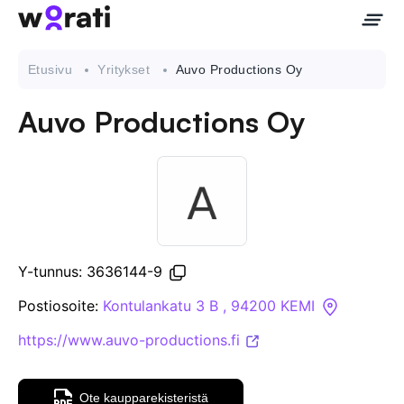
Etusivu
Yritykset
Auvo Productions Oy
Auvo Productions Oy
Ota meihin yhteyttä
Tietoa meistä
Yritykset
Y-tunnus: 3636144-9
API
Postiosoite:
Kontulankatu 3 B , 94200 KEMI
https://www.auvo-productions.fi
Pakotehaku
Tietopankki
Ote kaupparekisteristä