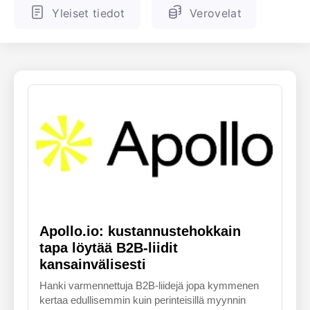
Yleiset tiedot
Verovelat
ENGLANTI
SUOMALAINEN
Apollo.io: kustannustehokkain
tapa löytää B2B-liidit
kansainvälisesti
Hanki varmennettuja B2B-liidejä jopa kymmenen
kertaa edullisemmin kuin perinteisillä myynnin