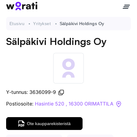
Etusivu
Yritykset
Sälpäkivi Holdings Oy
Sälpäkivi Holdings Oy
Ota meihin yhteyttä
Tietoa meistä
Yritykset
Y-tunnus: 3636099-9
API
Postiosoite:
Hasintie 520 , 16300 ORIMATTILA
Pakotehaku
Ote kaupparekisteristä
Tietopankki