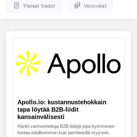
Yleiset tiedot
Verovelat
ENGLANTI
SUOMALAINEN
Apollo.io: kustannustehokkain
tapa löytää B2B-liidit
kansainvälisesti
Hanki varmennettuja B2B-liidejä jopa kymmenen
kertaa edullisemmin kuin perinteisillä myynnin