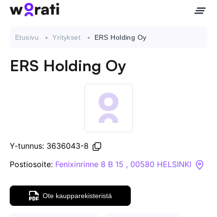
Etusivu
Yritykset
ERS Holding Oy
ERS Holding Oy
Ota meihin yhteyttä
Tietoa meistä
Yritykset
Y-tunnus: 3636043-8
API
Postiosoite:
Fenixinrinne 8 B 15 , 00580 HELSINKI
Pakotehaku
Ote kaupparekisteristä
Tietopankki