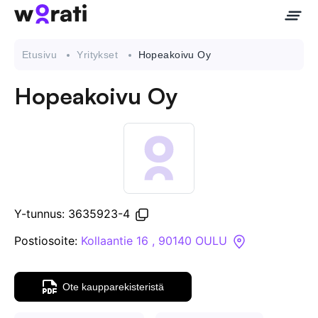
Etusivu
Yritykset
Hopeakoivu Oy
Hopeakoivu Oy
Ota meihin yhteyttä
Tietoa meistä
Yritykset
Y-tunnus: 3635923-4
API
Postiosoite:
Kollaantie 16 , 90140 OULU
Pakotehaku
Ote kaupparekisteristä
Tietopankki