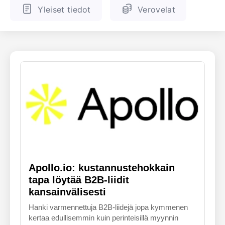
Yleiset tiedot
Verovelat
ENGLANTI
SUOMALAINEN
Apollo.io: kustannustehokkain
tapa löytää B2B-liidit
kansainvälisesti
Hanki varmennettuja B2B-liidejä jopa kymmenen
kertaa edullisemmin kuin perinteisillä myynnin