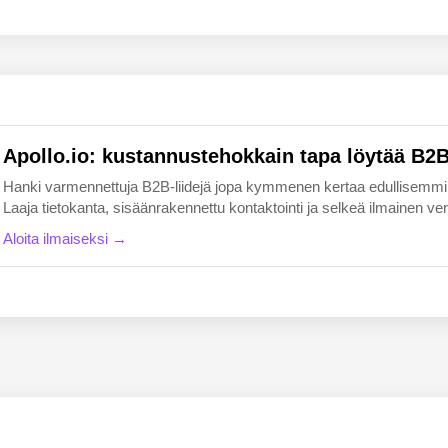
EN
FI
Apollo.io: kustannustehokkain tapa löytää B2B-
Hanki varmennettuja B2B-liidejä jopa kymmenen kertaa edullisemmin k
Laaja tietokanta, sisäänrakennettu kontaktointi ja selkeä ilmainen versio
Aloita ilmaiseksi →