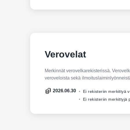
Verovelat
Merkinnät verovelkarekisterissä. Verovelkar
veroveloista sekä ilmoituslaiminlyönneist
2026.06.30
Ei rekisteriin merkittyä 
Ei rekisteriin merkittyj