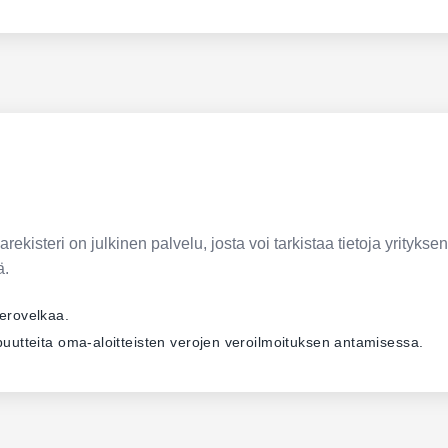
ekisteri on julkinen palvelu, josta voi tarkistaa tietoja yrityksen
ä.
verovelkaa.
ä puutteita oma-aloitteisten verojen veroilmoituksen antamisessa.