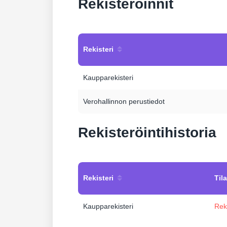
Rekisteröinnit
Rekisteri
Kaupparekisteri
Verohallinnon perustiedot
Rekisteröintihistoria
Rekisteri
Tila
Kaupparekisteri
Rek