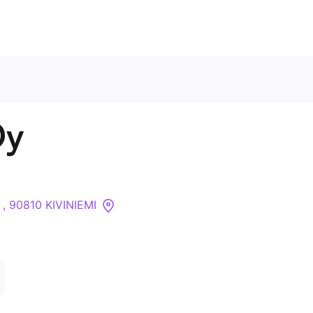
Ota meihin yhteyttä
Oy
Tietoa meistä
Yritykset
 , 90810 KIVINIEMI
API
Pakotehaku
Tietopankki