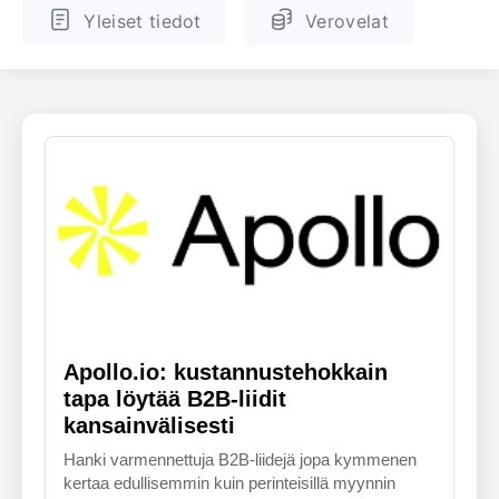
Yleiset tiedot
Verovelat
ENGLANTI
SUOMALAINEN
Apollo.io: kustannustehokkain
tapa löytää B2B-liidit
kansainvälisesti
Hanki varmennettuja B2B-liidejä jopa kymmenen
kertaa edullisemmin kuin perinteisillä myynnin