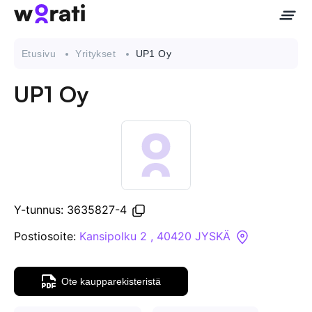
Etusivu
Yritykset
UP1 Oy
UP1 Oy
Ota meihin yhteyttä
Tietoa meistä
Yritykset
Y-tunnus: 3635827-4
API
Postiosoite:
Kansipolku 2 , 40420 JYSKÄ
Pakotehaku
Ote kaupparekisteristä
Tietopankki