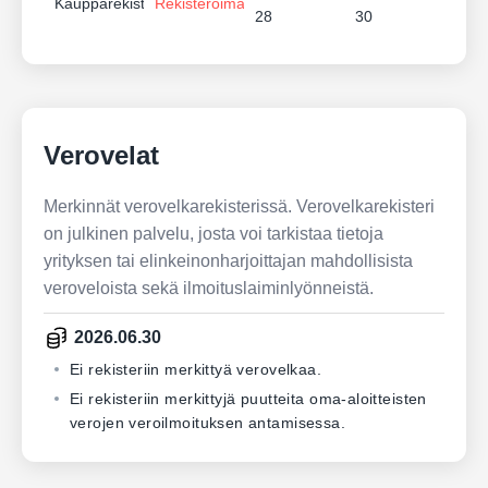
Kaupparekisteri
Rekisteröimätön
28
30
Verovelat
Merkinnät verovelkarekisterissä. Verovelkarekisteri
on julkinen palvelu, josta voi tarkistaa tietoja
yrityksen tai elinkeinonharjoittajan mahdollisista
veroveloista sekä ilmoituslaiminlyönneistä.
2026.06.30
Ei rekisteriin merkittyä verovelkaa.
Ei rekisteriin merkittyjä puutteita oma-aloitteisten
verojen veroilmoituksen antamisessa.