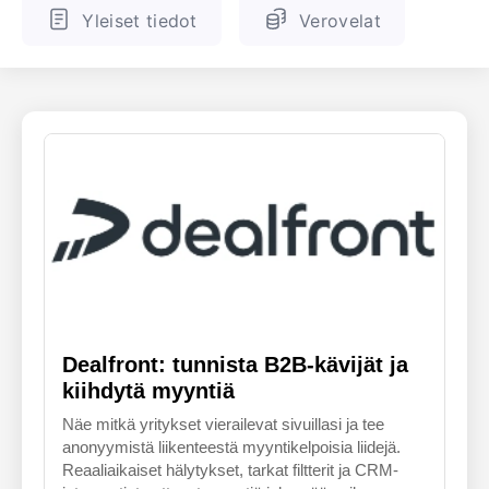
Yleiset tiedot
Verovelat
ENGLANTI
SUOMALAINEN
Dealfront: tunnista B2B-kävijät ja
kiihdytä myyntiä
Näe mitkä yritykset vierailevat sivuillasi ja tee
anonyymistä liikenteestä myyntikelpoisia liidejä.
Reaaliaikaiset hälytykset, tarkat filtterit ja CRM-