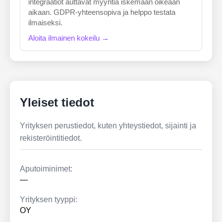
integraatiot auttavat myyntiä iskemään oikeaan
aikaan. GDPR-yhteensopiva ja helppo testata
ilmaiseksi.
Aloita ilmainen kokeilu →
Yleiset tiedot
Yrityksen perustiedot, kuten yhteystiedot, sijainti ja
rekisteröintitiedot.
Aputoiminimet:
—
Yrityksen tyyppi:
OY