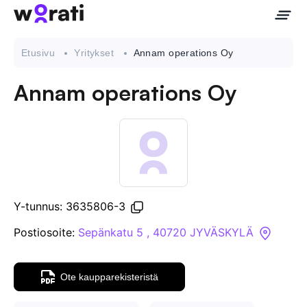
Etusivu
Yritykset
Annam operations Oy
Annam operations Oy
Ota meihin yhteyttä
Tietoa meistä
Yritykset
Y-tunnus: 3635806-3
API
Postiosoite:
Sepänkatu 5 , 40720 JYVÄSKYLÄ
Pakotehaku
Ote kaupparekisteristä
Tietopankki