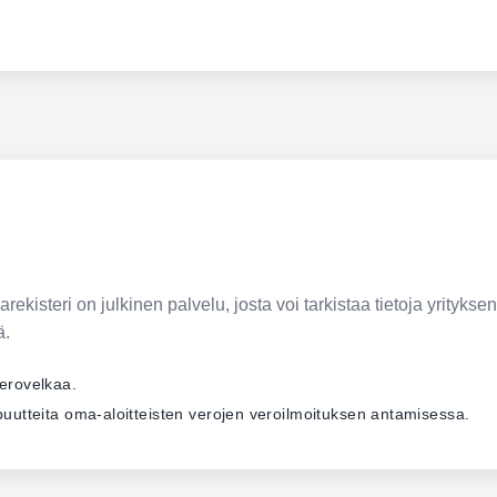
ekisteri on julkinen palvelu, josta voi tarkistaa tietoja yrityksen
ä.
verovelkaa.
ä puutteita oma-aloitteisten verojen veroilmoituksen antamisessa.