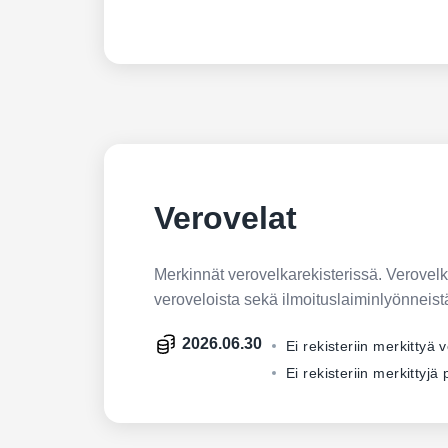
Verovelat
Merkinnät verovelkarekisterissä. Verovelkar
veroveloista sekä ilmoituslaiminlyönneist
2026.06.30
Ei rekisteriin merkittyä 
Ei rekisteriin merkittyj