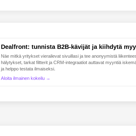
EN
FI
Dealfront: tunnista B2B-kävijät ja kiihdytä myy
Näe mitkä yritykset vierailevat sivuillasi ja tee anonyymistä liikentees
hälytykset, tarkat filtterit ja CRM-integraatiot auttavat myyntiä i
ja helppo testata ilmaiseksi.
Aloita ilmainen kokeilu →