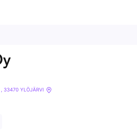
Ota meihin yhteyttä
Oy
Tietoa meistä
Yritykset
2 , 33470 YLÖJÄRVI
API
Pakotehaku
Tietopankki