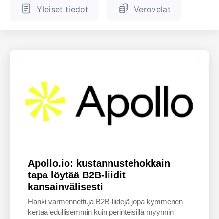
Yleiset tiedot
Verovelat
ENGLANTI
SUOMALAINEN
Apollo.io: kustannustehokkain
tapa löytää B2B-liidit
kansainvälisesti
Hanki varmennettuja B2B-liidejä jopa kymmenen
kertaa edullisemmin kuin perinteisillä myynnin