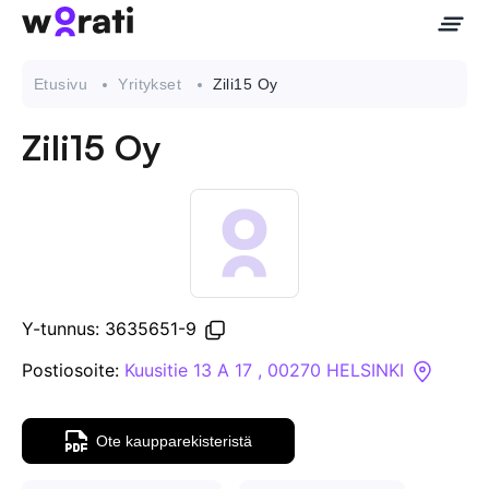
Etusivu
Yritykset
Zili15 Oy
Zili15 Oy
Ota meihin yhteyttä
Tietoa meistä
Yritykset
Y-tunnus: 3635651-9
API
Postiosoite:
Kuusitie 13 A 17 , 00270 HELSINKI
Pakotehaku
Ote kaupparekisteristä
Tietopankki