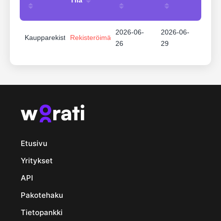
2026-06-
2026-06-
Kaupparekisteri
Rekisteröimätön
26
29
Etusivu
Yritykset
API
Pakotehaku
Tietopankki