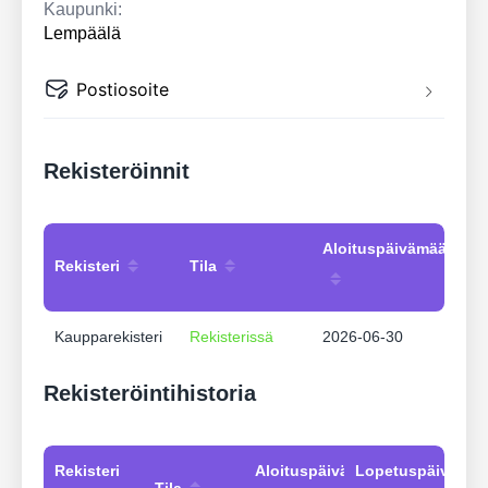
Kaupunki:
Lempäälä
Postiosoite
Rekisteröinnit
Aloituspäivämäärä
Rekisteri
Tila
Kaupparekisteri
Rekisterissä
2026-06-30
Rekisteröintihistoria
Rekisteri
Aloituspäivämäärä
Lopetuspäivämää
Tila