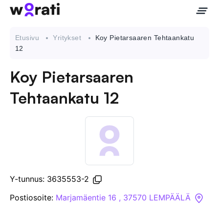
Etusivu
Yritykset
Koy Pietarsaaren Tehtaankatu
12
Koy Pietarsaaren
Ota meihin yhteyttä
Tehtaankatu 12
Tietoa meistä
Yritykset
API
Y-tunnus: 3635553-2
Pakotehaku
Postiosoite:
Marjamäentie 16 , 37570 LEMPÄÄLÄ
Tietopankki