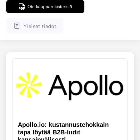
Ote kaupparekisteristä
ENGLANTI
SUOMALAINEN
Yleiset tiedot
Apollo.io: kustannustehokkain
tapa löytää B2B-liidit
kansainvälisesti