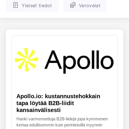
Yleiset tiedot
Verovelat
ENGLANTI
SUOMALAINEN
Apollo.io: kustannustehokkain
tapa löytää B2B-liidit
kansainvälisesti
Hanki varmennettuja B2B-liidejä jopa kymmenen
kertaa edullisemmin kuin perinteisillä myynnin