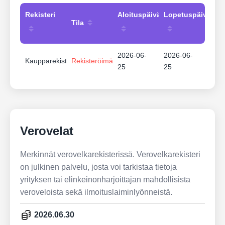
Rekisteri
Aloituspäivämäärä
Lopetuspäivämää
Tila
2026-06-
2026-06-
Kaupparekisteri
Rekisteröimätön
25
25
Verovelat
Merkinnät verovelkarekisterissä. Verovelkarekisteri
on julkinen palvelu, josta voi tarkistaa tietoja
yrityksen tai elinkeinonharjoittajan mahdollisista
veroveloista sekä ilmoituslaiminlyönneistä.
2026.06.30