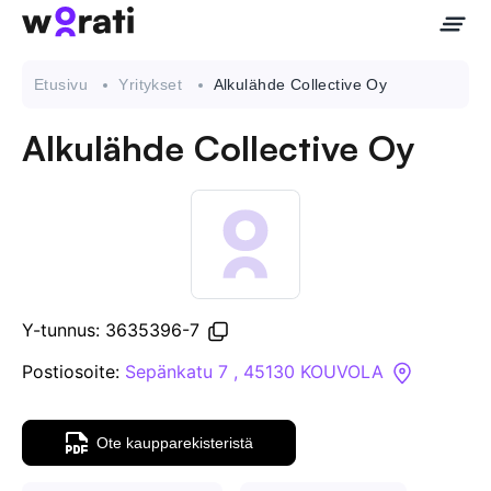
Etusivu
Yritykset
Alkulähde Collective Oy
Alkulähde Collective Oy
Ota meihin yhteyttä
Tietoa meistä
Yritykset
Y-tunnus: 3635396-7
API
Postiosoite:
Sepänkatu 7 , 45130 KOUVOLA
Pakotehaku
Ote kaupparekisteristä
Tietopankki