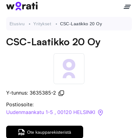
Etusivu
Yritykset
CSC-Laatikko 20 Oy
CSC-Laatikko 20 Oy
Ota meihin yhteyttä
Tietoa meistä
Yritykset
Y-tunnus: 3635385-2
API
Postiosoite:
Uudenmaankatu 1-5 , 00120 HELSINKI
Pakotehaku
Ote kaupparekisteristä
Tietopankki