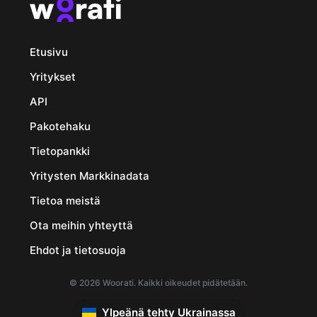
Etusivu
Yritykset
API
Pakotehaku
Tietopankki
Yritysten Markkinadata
Tietoa meistä
Ota meihin yhteyttä
Ehdot ja tietosuoja
© 2026 Woorati. Kaikki oikeudet pidätetään.
Ylpeänä tehty Ukrainassa