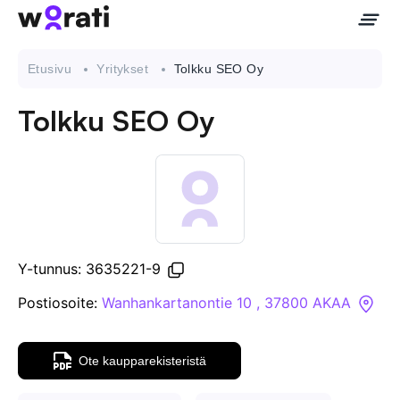
Etusivu
Yritykset
Tolkku SEO Oy
Tolkku SEO Oy
Ota meihin yhteyttä
Tietoa meistä
Yritykset
Y-tunnus: 3635221-9
API
Postiosoite:
Wanhankartanontie 10 , 37800 AKAA
Pakotehaku
Ote kaupparekisteristä
Tietopankki