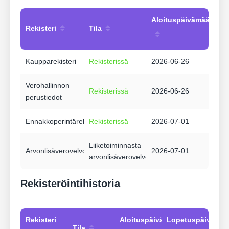
Aloituspäivämäärä
Rekisteri
Tila
Kaupparekisteri
Rekisterissä
2026-06-26
Verohallinnon
Rekisterissä
2026-06-26
perustiedot
Ennakkoperintärekisteri
Rekisterissä
2026-07-01
Liiketoiminnasta
Arvonlisäverovelvollisuus
2026-07-01
arvonlisäverovelvollinen
Rekisteröintihistoria
Rekisteri
Aloituspäivämäärä
Lopetuspäivämää
Tila