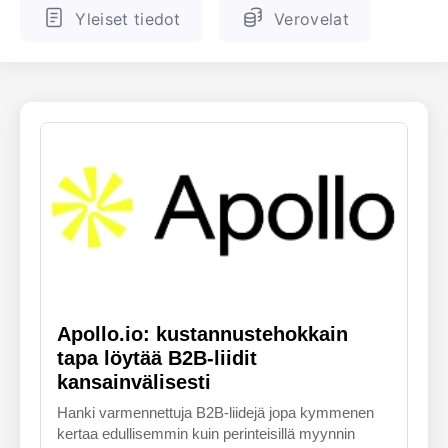
Yleiset tiedot
Verovelat
ENGLANTI
SUOMALAINEN
Apollo.io: kustannustehokkain
tapa löytää B2B-liidit
kansainvälisesti
Hanki varmennettuja B2B-liidejä jopa kymmenen
kertaa edullisemmin kuin perinteisillä myynnin