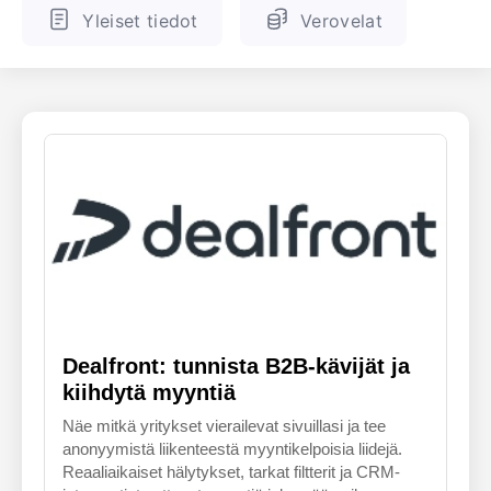
Yleiset tiedot
Verovelat
ENGLANTI
SUOMALAINEN
Dealfront: tunnista B2B-kävijät ja
kiihdytä myyntiä
Näe mitkä yritykset vierailevat sivuillasi ja tee
anonyymistä liikenteestä myyntikelpoisia liidejä.
Reaaliaikaiset hälytykset, tarkat filtterit ja CRM-