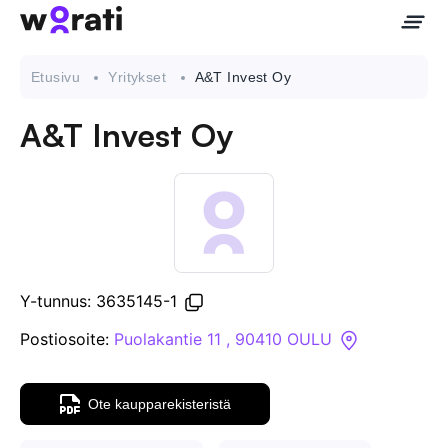
Etusivu
Yritykset
A&T Invest Oy
A&T Invest Oy
Ota meihin yhteyttä
Tietoa meistä
Yritykset
Y-tunnus: 3635145-1
API
Postiosoite:
Puolakantie 11 , 90410 OULU
Pakotehaku
Ote kaupparekisteristä
Tietopankki