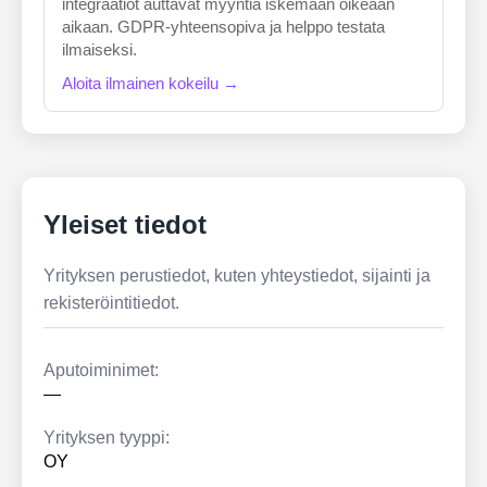
integraatiot auttavat myyntiä iskemään oikeaan
aikaan. GDPR-yhteensopiva ja helppo testata
ilmaiseksi.
Aloita ilmainen kokeilu →
Yleiset tiedot
Yrityksen perustiedot, kuten yhteystiedot, sijainti ja
rekisteröintitiedot.
Aputoiminimet:
—
Yrityksen tyyppi:
OY