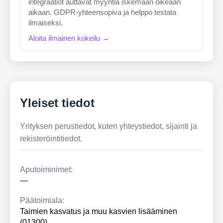
integraatiot auttavat myyntiä iskemään oikeaan
aikaan. GDPR-yhteensopiva ja helppo testata
ilmaiseksi.
Aloita ilmainen kokeilu →
Yleiset tiedot
Yrityksen perustiedot, kuten yhteystiedot, sijainti ja
rekisteröintitiedot.
Aputoiminimet:
—
Päätoimiala:
Taimien kasvatus ja muu kasvien lisääminen
(01300)