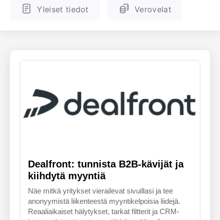
Yleiset tiedot
Verovelat
ENGLANTI
SUOMALAINEN
Dealfront: tunnista B2B-kävijät ja
kiihdytä myyntiä
Näe mitkä yritykset vierailevat sivuillasi ja tee
anonyymistä liikenteestä myyntikelpoisia liidejä.
Reaaliaikaiset hälytykset, tarkat filtterit ja CRM-