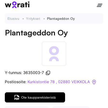
Etusivu
Yritykset
Plantageddon Oy
Plantageddon Oy
Ota meihin yhteyttä
Tietoa meistä
Yritykset
Y-tunnus: 3635003-7
API
Postiosoite:
Kurkistontie 78 , 02880 VEIKKOLA
Pakotehaku
Ote kaupparekisteristä
Tietopankki