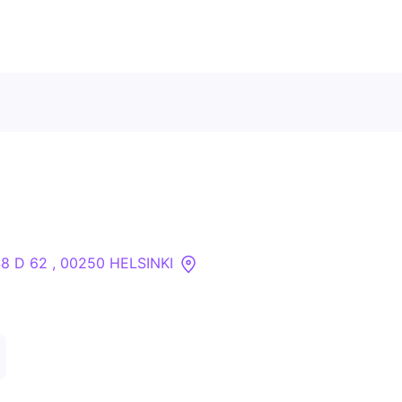
Ota meihin yhteyttä
Tietoa meistä
Yritykset
8 D 62 , 00250 HELSINKI
API
Pakotehaku
Tietopankki