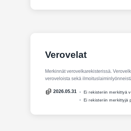
Verovelat
Merkinnät verovelkarekisterissä. Verovelkar
veroveloista sekä ilmoituslaiminlyönneist
2026.05.31
Ei rekisteriin merkittyä 
Ei rekisteriin merkittyj