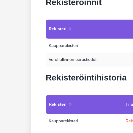
Rekisteröinnit
Rekisteri
Kaupparekisteri
Verohallinnon perustiedot
Rekisteröintihistoria
Rekisteri
Tila
Kaupparekisteri
Rek