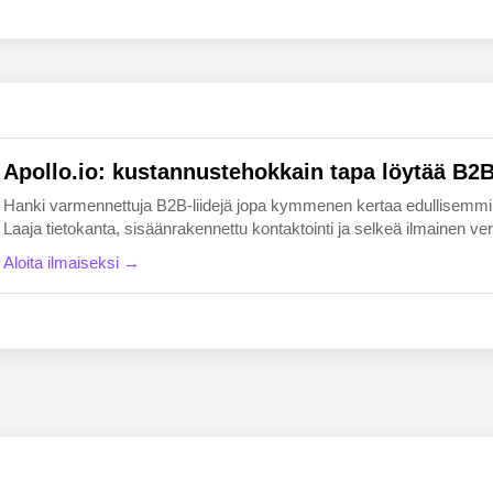
EN
FI
Apollo.io: kustannustehokkain tapa löytää B2B-
Hanki varmennettuja B2B-liidejä jopa kymmenen kertaa edullisemmin k
Laaja tietokanta, sisäänrakennettu kontaktointi ja selkeä ilmainen versio
Aloita ilmaiseksi →