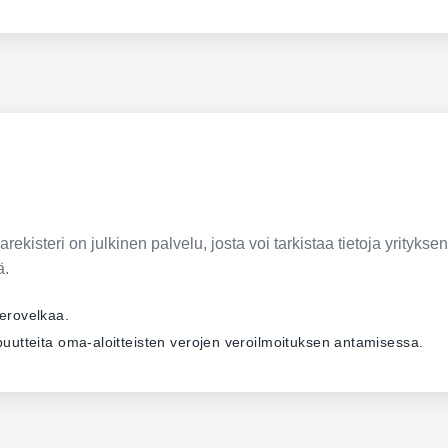
ekisteri on julkinen palvelu, josta voi tarkistaa tietoja yrityksen
ä.
verovelkaa.
ä puutteita oma-aloitteisten verojen veroilmoituksen antamisessa.