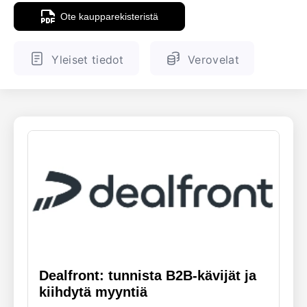
Ote kaupparekisteristä
ENGLANTI
SUOMALAINEN
Yleiset tiedot
Verovelat
Dealfront: tunnista B2B-kävijät ja
kiihdytä myyntiä