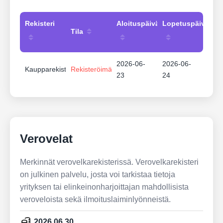
Rekisteri
Aloituspäivämäärä
Lopetuspäivämää
Tila
2026-06-
2026-06-
Kaupparekisteri
Rekisteröimätön
23
24
Verovelat
Merkinnät verovelkarekisterissä. Verovelkarekisteri
on julkinen palvelu, josta voi tarkistaa tietoja
yrityksen tai elinkeinonharjoittajan mahdollisista
veroveloista sekä ilmoituslaiminlyönneistä.
2026.06.30