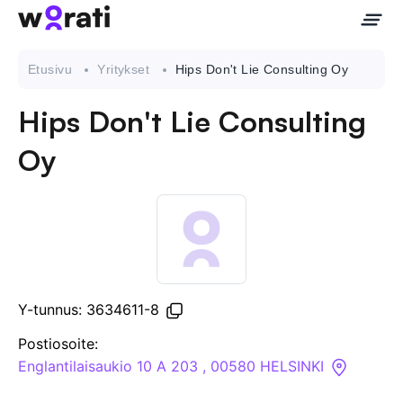
Etusivu
Yritykset
Hips Don't Lie Consulting Oy
Hips Don't Lie Consulting
Ota meihin yhteyttä
Oy
Tietoa meistä
Yritykset
API
Y-tunnus: 3634611-8
Pakotehaku
Postiosoite:
Englantilaisaukio 10 A 203 , 00580 HELSINKI
Tietopankki