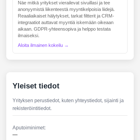
Näe mitkä yritykset vierailevat sivuillasi ja tee
anonyymistä liikenteestä myyntikelpoisia liidejä.
Reaaliaikaiset hälytykset, tarkat filtterit ja CRM-
integraatiot auttavat myyntiä iskemään oikeaan
aikaan. GDPR-yhteensopiva ja helppo testata
ilmaiseksi.
Aloita ilmainen kokeilu →
Yleiset tiedot
Yrityksen perustiedot, kuten yhteystiedot, sijainti ja
rekisteröintitiedot.
Aputoiminimet:
—