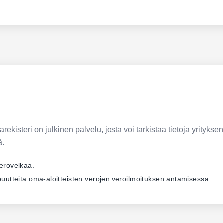
ekisteri on julkinen palvelu, josta voi tarkistaa tietoja yrityksen
ä.
verovelkaa.
ä puutteita oma-aloitteisten verojen veroilmoituksen antamisessa.