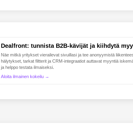
EN
FI
Dealfront: tunnista B2B-kävijät ja kiihdytä myy
Näe mitkä yritykset vierailevat sivuillasi ja tee anonyymistä liikentees
hälytykset, tarkat filtterit ja CRM-integraatiot auttavat myyntiä i
ja helppo testata ilmaiseksi.
Aloita ilmainen kokeilu →