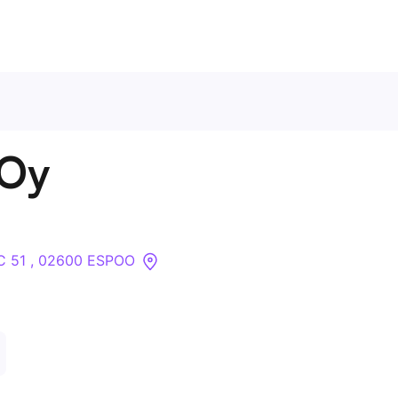
Ota meihin yhteyttä
 Oy
Tietoa meistä
Yritykset
 C 51 , 02600 ESPOO
API
Pakotehaku
Tietopankki