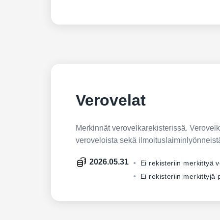
Verovelat
Merkinnät verovelkarekisterissä. Verovelkar
veroveloista sekä ilmoituslaiminlyönneist
2026.05.31
Ei rekisteriin merkittyä 
Ei rekisteriin merkittyj