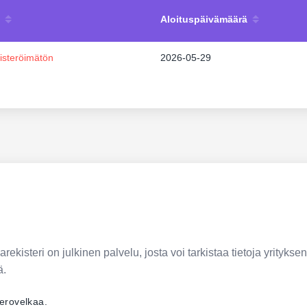
Aloituspäivämäärä
isteröimätön
2026-05-29
ekisteri on julkinen palvelu, josta voi tarkistaa tietoja yrityksen
ä.
verovelkaa.