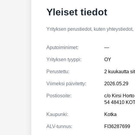
Yleiset tiedot
Yrityksen perustiedot, kuten yhteystiedot, si
Aputoiminimet:
—
Yrityksen tyyppi:
OY
Perustettu:
2 kuukautta si
Viimeksi päivitetty:
2026.05.29
Postiosoite:
c/o Kirsi Hort
54 48410 KO
Kaupunki:
Kotka
ALV-tunnus:
FI36287699