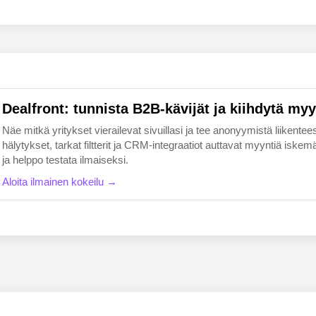
EN
FI
Dealfront: tunnista B2B-kävijät ja kiihdytä myy
Näe mitkä yritykset vierailevat sivuillasi ja tee anonyymistä liikentees
hälytykset, tarkat filtterit ja CRM-integraatiot auttavat myyntiä i
ja helppo testata ilmaiseksi.
Aloita ilmainen kokeilu →