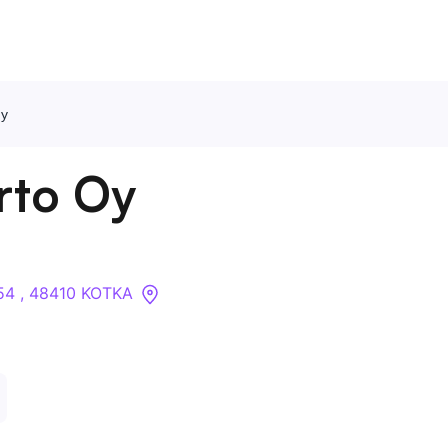
Oy
Ota meihin yhteyttä
rto Oy
Tietoa meistä
Yritykset
54 , 48410 KOTKA
API
Pakotehaku
Tietopankki