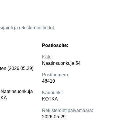
jainti ja rekisteröintitiedot.
Postiosoite:
Katu:
Naatinsuonkuja 54
tten (2026.05.29)
Postinumero:
48410
o Naatinsuonkuja
Kaupunki:
TKA
KOTKA
Rekisteröintipäivämäärä:
2026-05-29