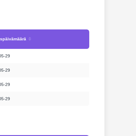
uspäivämäärä
05-29
05-29
05-29
05-29