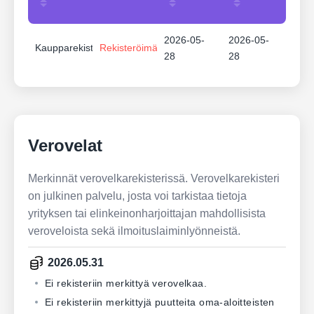
2026-05-
2026-05-
Kaupparekisteri
Rekisteröimätön
28
28
Verovelat
Merkinnät verovelkarekisterissä. Verovelkarekisteri
on julkinen palvelu, josta voi tarkistaa tietoja
yrityksen tai elinkeinonharjoittajan mahdollisista
veroveloista sekä ilmoituslaiminlyönneistä.
2026.05.31
Ei rekisteriin merkittyä verovelkaa.
Ei rekisteriin merkittyjä puutteita oma-aloitteisten