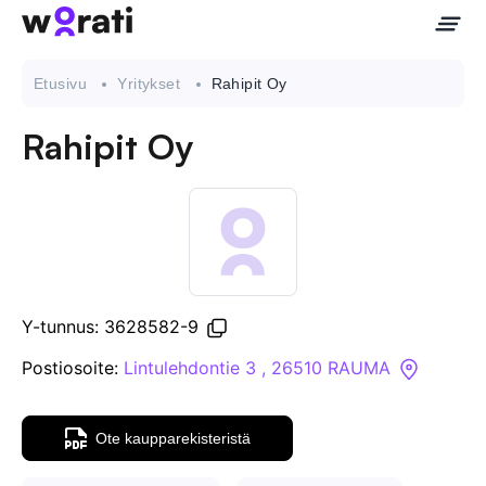
Etusivu
Yritykset
Rahipit Oy
Rahipit Oy
Ota meihin yhteyttä
Tietoa meistä
Yritykset
Y-tunnus: 3628582-9
API
Postiosoite:
Lintulehdontie 3 , 26510 RAUMA
Pakotehaku
Ote kaupparekisteristä
Tietopankki