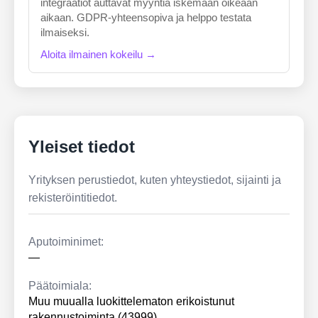
integraatiot auttavat myyntiä iskemään oikeaan
aikaan. GDPR-yhteensopiva ja helppo testata
ilmaiseksi.
Aloita ilmainen kokeilu →
Yleiset tiedot
Yrityksen perustiedot, kuten yhteystiedot, sijainti ja
rekisteröintitiedot.
Aputoiminimet:
—
Päätoimiala:
Muu muualla luokittelematon erikoistunut
rakennustoiminta (43999)