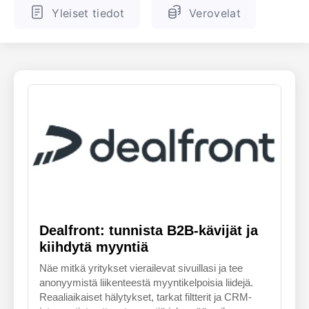
Yleiset tiedot
Verovelat
ENGLANTI
SUOMALAINEN
Dealfront: tunnista B2B-kävijät ja
kiihdytä myyntiä
Näe mitkä yritykset vierailevat sivuillasi ja tee
anonyymistä liikenteestä myyntikelpoisia liidejä.
Reaaliaikaiset hälytykset, tarkat filtterit ja CRM-