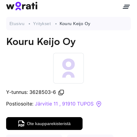
Etusivu
Yritykset
Kouru Keijo Oy
Kouru Keijo Oy
Ota meihin yhteyttä
Tietoa meistä
Yritykset
Y-tunnus: 3628503-6
API
Postiosoite:
Järvitie 11 , 91910 TUPOS
Pakotehaku
Ote kaupparekisteristä
Tietopankki