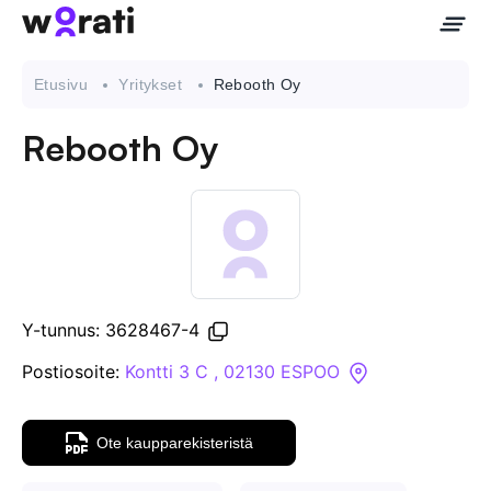
Etusivu
Yritykset
Rebooth Oy
Rebooth Oy
Ota meihin yhteyttä
Tietoa meistä
Yritykset
Y-tunnus: 3628467-4
API
Postiosoite:
Kontti 3 C , 02130 ESPOO
Pakotehaku
Ote kaupparekisteristä
Tietopankki