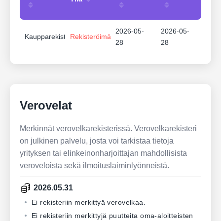
2026-05-
2026-05-
Kaupparekisteri
Rekisteröimätön
28
28
Verovelat
Merkinnät verovelkarekisterissä. Verovelkarekisteri
on julkinen palvelu, josta voi tarkistaa tietoja
yrityksen tai elinkeinonharjoittajan mahdollisista
veroveloista sekä ilmoituslaiminlyönneistä.
2026.05.31
Ei rekisteriin merkittyä verovelkaa.
Ei rekisteriin merkittyjä puutteita oma-aloitteisten