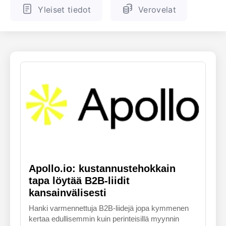
Yleiset tiedot
Verovelat
ENGLANTI
SUOMALAINEN
Apollo.io: kustannustehokkain
tapa löytää B2B-liidit
kansainvälisesti
Hanki varmennettuja B2B-liidejä jopa kymmenen
kertaa edullisemmin kuin perinteisillä myynnin