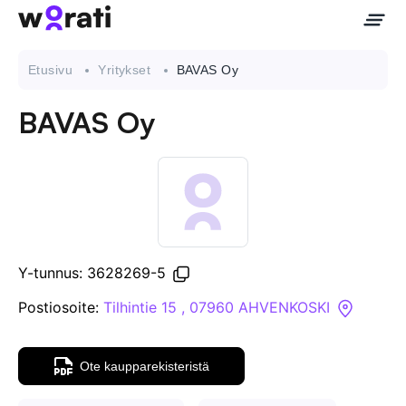
Etusivu
Yritykset
BAVAS Oy
BAVAS Oy
Ota meihin yhteyttä
Tietoa meistä
Yritykset
Y-tunnus: 3628269-5
API
Postiosoite:
Tilhintie 15 , 07960 AHVENKOSKI
Pakotehaku
Ote kaupparekisteristä
Tietopankki