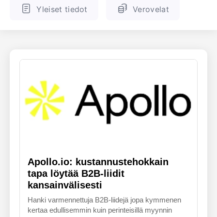
Yleiset tiedot
Verovelat
ENGLANTI
SUOMALAINEN
Apollo.io: kustannustehokkain
tapa löytää B2B-liidit
kansainvälisesti
Hanki varmennettuja B2B-liidejä jopa kymmenen
kertaa edullisemmin kuin perinteisillä myynnin