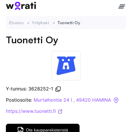
Etusivu
Yritykset
Tuonetti Oy
Tuonetti Oy
Ota meihin yhteyttä
Tietoa meistä
Yritykset
Y-tunnus: 3628252-1
API
Postiosoite:
Murtalhontie 24 I , 49420 HAMINA
https://www.tuonetti.fi
Pakotehaku
Tietopankki
Ote kaupparekisteristä