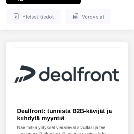
ENGLANTI
SUOMALAINEN
Yleiset tiedot
Verovelat
Dealfront: tunnista B2B-kävijät ja
kiihdytä myyntiä
Näe mitkä yritykset vierailevat sivuillasi ja tee
anonyymistä liikenteestä myyntikelpoisia liidejä.