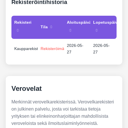
Rekisteröintihistoria
Rekisteri
Aloituspäivämäärä
Lopetuspäivämää
Tila
2026-05-
2026-05-
Kaupparekisteri
Rekisteröimätön
27
27
Verovelat
Merkinnät verovelkarekisterissä. Verovelkarekisteri
on julkinen palvelu, josta voi tarkistaa tietoja
yrityksen tai elinkeinonharjoittajan mahdollisista
veroveloista sekä ilmoituslaiminlyönneistä.