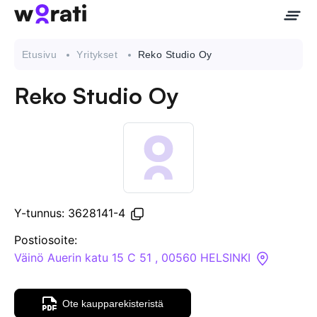
Etusivu
Yritykset
Reko Studio Oy
Reko Studio Oy
Ota meihin yhteyttä
Tietoa meistä
Yritykset
Y-tunnus: 3628141-4
API
Postiosoite:
Väinö Auerin katu 15 C 51 , 00560 HELSINKI
Pakotehaku
Ote kaupparekisteristä
Tietopankki