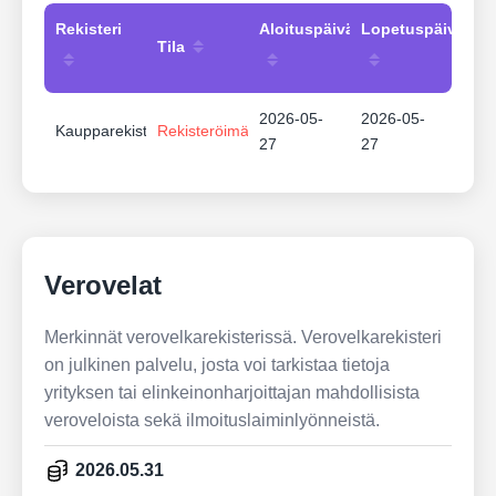
Rekisteri
Aloituspäivämäärä
Lopetuspäivämää
Tila
2026-05-
2026-05-
Kaupparekisteri
Rekisteröimätön
27
27
Verovelat
Merkinnät verovelkarekisterissä. Verovelkarekisteri
on julkinen palvelu, josta voi tarkistaa tietoja
yrityksen tai elinkeinonharjoittajan mahdollisista
veroveloista sekä ilmoituslaiminlyönneistä.
2026.05.31