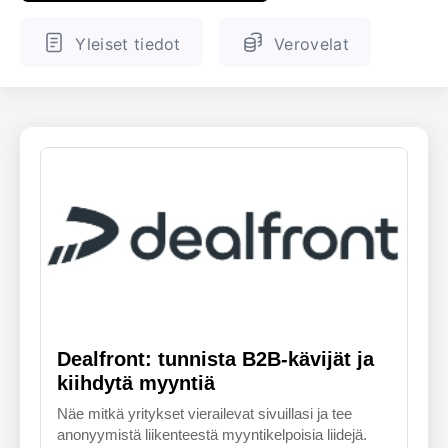
ENGLANTI
SUOMALAINEN
Yleiset tiedot
Verovelat
Dealfront: tunnista B2B-kävijät ja
kiihdytä myyntiä
Näe mitkä yritykset vierailevat sivuillasi ja tee
anonyymistä liikenteestä myyntikelpoisia liidejä.