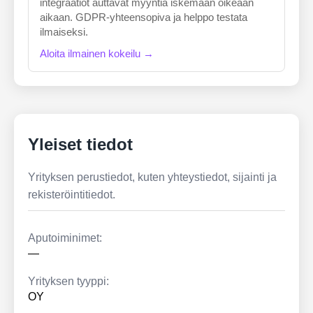
integraatiot auttavat myyntiä iskemään oikeaan
aikaan. GDPR-yhteensopiva ja helppo testata
ilmaiseksi.
Aloita ilmainen kokeilu →
Yleiset tiedot
Yrityksen perustiedot, kuten yhteystiedot, sijainti ja
rekisteröintitiedot.
Aputoiminimet:
—
Yrityksen tyyppi:
OY