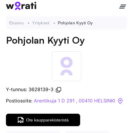
Etusivu
Yritykset
Pohjolan Kyyti Oy
Pohjolan Kyyti Oy
Ota meihin yhteyttä
Tietoa meistä
Yritykset
Y-tunnus: 3628139-3
API
Postiosoite:
Arentikuja 1 D 291 , 00410 HELSINKI
Pakotehaku
Ote kaupparekisteristä
Tietopankki