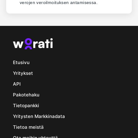
verojen veroilmoituksen antamisessa.
Etusivu
Yritykset
API
Pakotehaku
Tietopankki
Yritysten Markkinadata
Tietoa meistä
Ota meihin yhteyttä