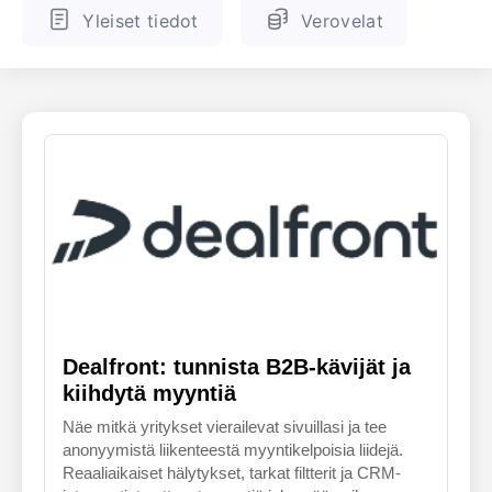
Yleiset tiedot
Verovelat
ENGLANTI
SUOMALAINEN
Dealfront: tunnista B2B-kävijät ja
kiihdytä myyntiä
Näe mitkä yritykset vierailevat sivuillasi ja tee
anonyymistä liikenteestä myyntikelpoisia liidejä.
Reaaliaikaiset hälytykset, tarkat filtterit ja CRM-