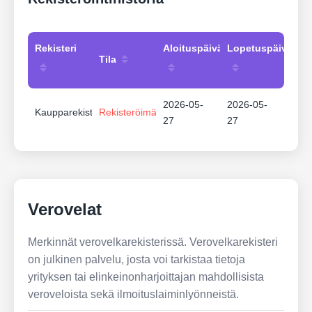
Rekisteri
Aloituspäivämäärä
Lopetuspäivämää
Tila
2026-05-
2026-05-
Kaupparekisteri
Rekisteröimätön
27
27
Verovelat
Merkinnät verovelkarekisterissä. Verovelkarekisteri
on julkinen palvelu, josta voi tarkistaa tietoja
yrityksen tai elinkeinonharjoittajan mahdollisista
veroveloista sekä ilmoituslaiminlyönneistä.