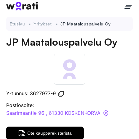
Etusivu
Yritykset
JP Maatalouspalvelu Oy
JP Maatalouspalvelu Oy
Ota meihin yhteyttä
Tietoa meistä
Yritykset
Y-tunnus: 3627977-9
API
Postiosoite:
Saarimaantie 96 , 61330 KOSKENKORVA
Pakotehaku
Ote kaupparekisteristä
Tietopankki