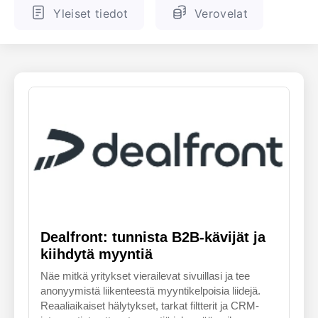
Yleiset tiedot
Verovelat
ENGLANTI
SUOMALAINEN
Dealfront: tunnista B2B-kävijät ja
kiihdytä myyntiä
Näe mitkä yritykset vierailevat sivuillasi ja tee
anonyymistä liikenteestä myyntikelpoisia liidejä.
Reaaliaikaiset hälytykset, tarkat filtterit ja CRM-