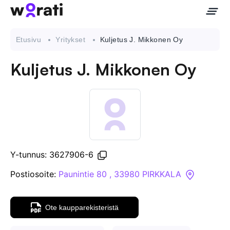
Etusivu
Yritykset
Kuljetus J. Mikkonen Oy
Kuljetus J. Mikkonen Oy
Ota meihin yhteyttä
Tietoa meistä
Yritykset
Y-tunnus: 3627906-6
API
Postiosoite:
Paunintie 80 , 33980 PIRKKALA
Pakotehaku
Ote kaupparekisteristä
Tietopankki