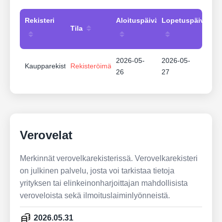
Rekisteri
Aloituspäivämäärä
Lopetuspäivämää
Tila
2026-05-
2026-05-
Kaupparekisteri
Rekisteröimätön
26
27
Verovelat
Merkinnät verovelkarekisterissä. Verovelkarekisteri
on julkinen palvelu, josta voi tarkistaa tietoja
yrityksen tai elinkeinonharjoittajan mahdollisista
veroveloista sekä ilmoituslaiminlyönneistä.
2026.05.31