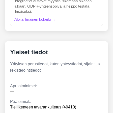
integraatiot auttavat myyntiä iskemään oikeaan
aikaan. GDPR-yhteensopiva ja helppo testata
ilmaiseksi.
Aloita ilmainen kokeilu →
Yleiset tiedot
Yrityksen perustiedot, kuten yhteystiedot, sijainti ja
rekisteröintitiedot.
Aputoiminimet:
—
Päätoimiala:
Tieliikenteen tavarankuljetus (49410)