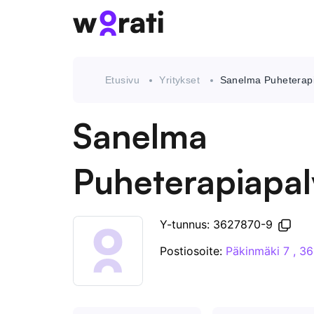
Etusivu
Yritykset
Sanelma Puheterapi
Sanelma
Puheterapiapal
Y-tunnus: 3627870-9
Postiosoite:
Päkinmäki 7 , 