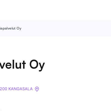
apalvelut Oy
Ota meihin yhteyttä
Tietoa meistä
velut Oy
Yritykset
API
36200 KANGASALA
Pakotehaku
Tietopankki