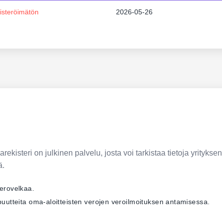
isteröimätön
2026-05-26
ekisteri on julkinen palvelu, josta voi tarkistaa tietoja yrityksen
ä.
verovelkaa.
ä puutteita oma-aloitteisten verojen veroilmoituksen antamisessa.