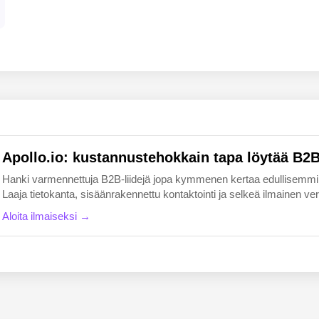
EN
FI
Apollo.io: kustannustehokkain tapa löytää B2B-
Hanki varmennettuja B2B-liidejä jopa kymmenen kertaa edullisemmin k
Laaja tietokanta, sisäänrakennettu kontaktointi ja selkeä ilmainen versio
Aloita ilmaiseksi →