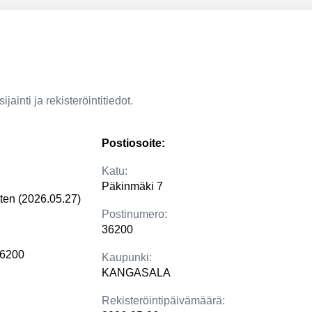
jainti ja rekisteröintitiedot.
Postiosoite:
Katu:
Päkinmäki 7
tten (2026.05.27)
Postinumero:
36200
36200
Kaupunki:
KANGASALA
Rekisteröintipäivämäärä: