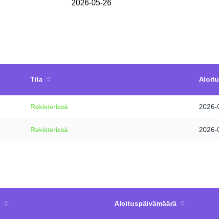
2026-05-26
Tila
Aloit
Rekisterissä
2026-
Rekisterissä
2026-
Aloituspäivämäärä