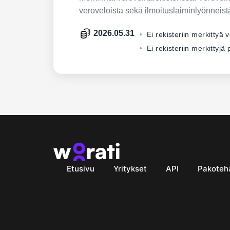
veroveloista sekä ilmoituslaiminlyönneist
2026.05.31
Ei rekisteriin merkittyä 
Ei rekisteriin merkittyj
Etusivu
Yritykset
API
Pakoteh