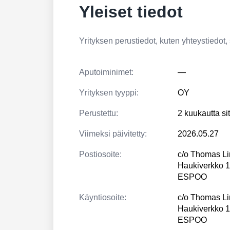
Yleiset tiedot
Yrityksen perustiedot, kuten yhteystiedot, si
Aputoiminimet:
—
Yrityksen tyyppi:
OY
Perustettu:
2 kuukautta si
Viimeksi päivitetty:
2026.05.27
Postiosoite:
c/o Thomas Li
Haukiverkko 1
ESPOO
Käyntiosoite:
c/o Thomas Li
Haukiverkko 1
ESPOO