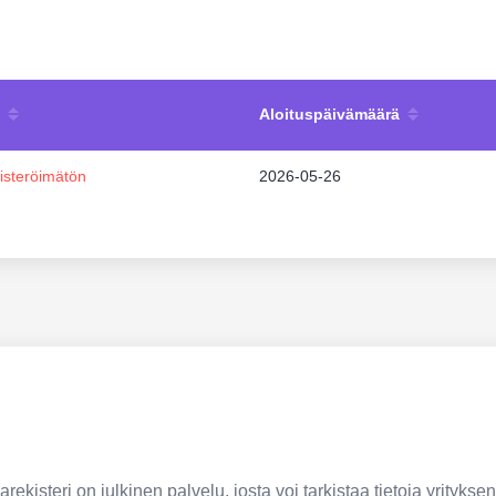
Aloituspäivämäärä
isteröimätön
2026-05-26
ekisteri on julkinen palvelu, josta voi tarkistaa tietoja yrityksen