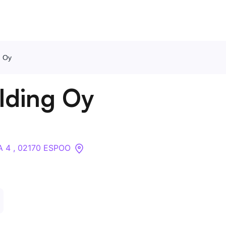
g Oy
Ota meihin yhteyttä
lding Oy
Tietoa meistä
Yritykset
A 4 , 02170 ESPOO
API
Pakotehaku
Tietopankki