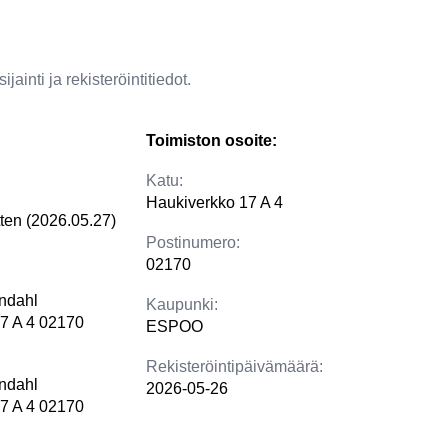
jainti ja rekisteröintitiedot.
Toimiston osoite:
Katu:
Haukiverkko 17 A 4
tten (2026.05.27)
Postinumero:
02170
ndahl
Kaupunki:
7 A 4 02170
ESPOO
Rekisteröintipäivämäärä:
ndahl
2026-05-26
7 A 4 02170