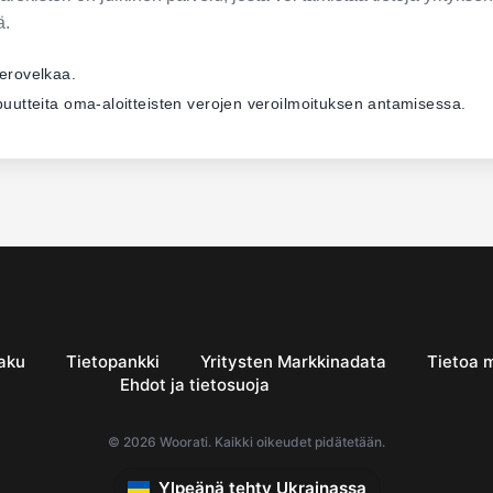
ä.
verovelkaa.
ä puutteita oma-aloitteisten verojen veroilmoituksen antamisessa.
aku
Tietopankki
Yritysten Markkinadata
Tietoa 
Ehdot ja tietosuoja
© 2026 Woorati. Kaikki oikeudet pidätetään.
Ylpeänä tehty Ukrainassa