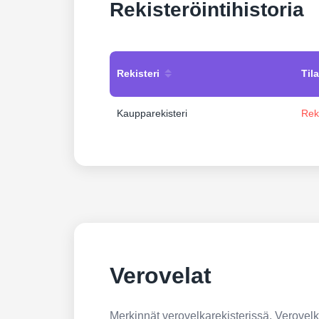
Rekisteröintihistoria
Rekisteri
Tila
Kaupparekisteri
Rek
Verovelat
Merkinnät verovelkarekisterissä. Verovelkar