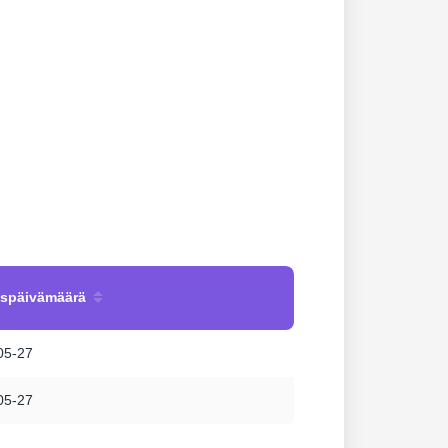
uspäivämäärä
05-27
05-27