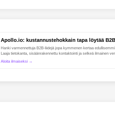
EN
FI
Apollo.io: kustannustehokkain tapa löytää B2B-
Hanki varmennettuja B2B-liidejä jopa kymmenen kertaa edullisemmin k
Laaja tietokanta, sisäänrakennettu kontaktointi ja selkeä ilmainen versio
Aloita ilmaiseksi →