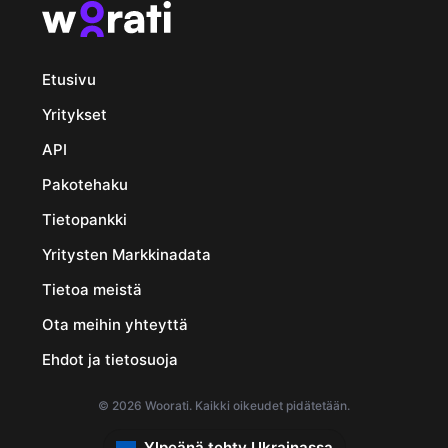
Etusivu
Yritykset
API
Pakotehaku
Tietopankki
Yritysten Markkinadata
Tietoa meistä
Ota meihin yhteyttä
Ehdot ja tietosuoja
© 2026 Woorati. Kaikki oikeudet pidätetään.
Ylpeänä tehty Ukrainassa