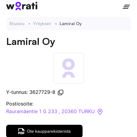
Etusivu
Yritykset
Lamiral Oy
Lamiral Oy
Ota meihin yhteyttä
Tietoa meistä
Yritykset
Y-tunnus: 3627729-8
API
Postiosoite:
Rauramäentie 1 G 233 , 20360 TURKU
Pakotehaku
Ote kaupparekisteristä
Tietopankki