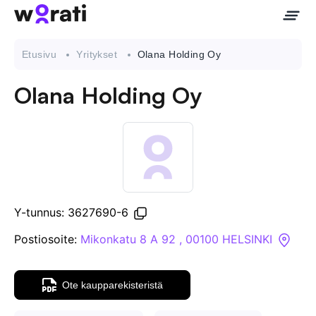
Etusivu
Yritykset
Olana Holding Oy
Olana Holding Oy
Ota meihin yhteyttä
Tietoa meistä
Yritykset
Y-tunnus: 3627690-6
API
Postiosoite:
Mikonkatu 8 A 92 , 00100 HELSINKI
Pakotehaku
Ote kaupparekisteristä
Tietopankki