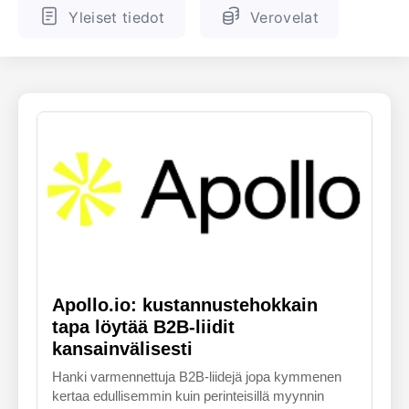
Yleiset tiedot
Verovelat
ENGLANTI
SUOMALAINEN
Apollo.io: kustannustehokkain
tapa löytää B2B-liidit
kansainvälisesti
Hanki varmennettuja B2B-liidejä jopa kymmenen
kertaa edullisemmin kuin perinteisillä myynnin