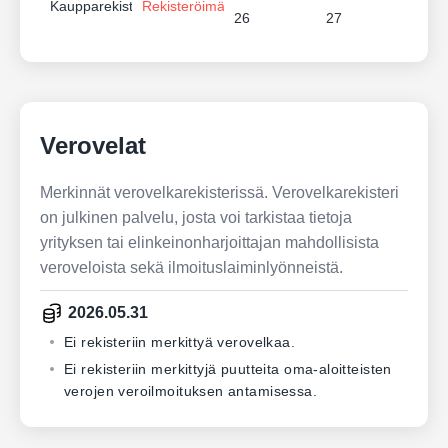
Kaupparekisteri
Rekisteröimätön
26
27
Verovelat
Merkinnät verovelkarekisterissä. Verovelkarekisteri
on julkinen palvelu, josta voi tarkistaa tietoja
yrityksen tai elinkeinonharjoittajan mahdollisista
veroveloista sekä ilmoituslaiminlyönneistä.
2026.05.31
Ei rekisteriin merkittyä verovelkaa.
Ei rekisteriin merkittyjä puutteita oma-aloitteisten
verojen veroilmoituksen antamisessa.