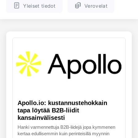
Yleiset tiedot
Verovelat
ENGLANTI
SUOMALAINEN
Apollo.io: kustannustehokkain
tapa löytää B2B-liidit
kansainvälisesti
Hanki varmennettuja B2B-liidejä jopa kymmenen
kertaa edullisemmin kuin perinteisillä myynnin