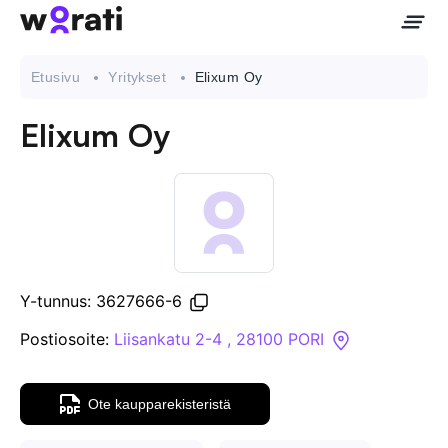
Etusivu
Yritykset
Elixum Oy
Elixum Oy
Ota meihin yhteyttä
Tietoa meistä
Yritykset
Y-tunnus: 3627666-6
API
Postiosoite:
Liisankatu 2-4 , 28100 PORI
Pakotehaku
Ote kaupparekisteristä
Tietopankki