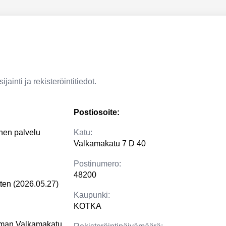
jainti ja rekisteröintitiedot.
Postiosoite:
nen palvelu
Katu:
Valkamakatu 7 D 40
Postinumero:
48200
tten (2026.05.27)
Kaupunki:
KOTKA
iman Valkamakatu