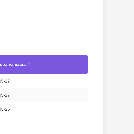
uspäivämäärä
05-27
05-27
05-26