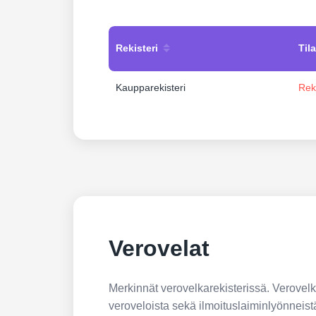
Rekisteri
Tila
Kaupparekisteri
Rek
Verovelat
Merkinnät verovelkarekisterissä. Verovelkar
veroveloista sekä ilmoituslaiminlyönneist