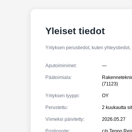
Yleiset tiedot
Yrityksen perustiedot, kuten yhteystiedot, si
Aputoiminimet:
—
Päätoimiala:
Rakennetekni
(71123)
Yrityksen tyyppi:
OY
Perustettu:
2 kuukautta si
Viimeksi päivitetty:
2026.05.27
Postiosoite:
c/o Teppo Re