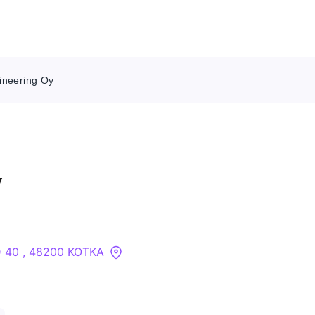
ineering Oy
Ota meihin yhteyttä
Tietoa meistä
y
Yritykset
API
D 40 , 48200 KOTKA
Pakotehaku
Tietopankki