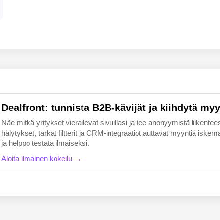
EN
FI
Dealfront: tunnista B2B-kävijät ja kiihdytä myy
Näe mitkä yritykset vierailevat sivuillasi ja tee anonyymistä liikentees
hälytykset, tarkat filtterit ja CRM-integraatiot auttavat myyntiä i
ja helppo testata ilmaiseksi.
Aloita ilmainen kokeilu →