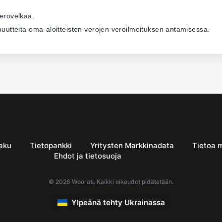
verovelkaa.
ä puutteita oma-aloitteisten verojen veroilmoituksen antamisessa.
aku
Tietopankki
Yritysten Markkinadata
Tietoa 
Ehdot ja tietosuoja
© 2026 Woorati. Kaikki oikeudet pidätetään.
Ylpeänä tehty Ukrainassa