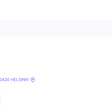
Ota meihin yhteyttä
Tietoa meistä
Yritykset
00430 HELSINKI
API
Pakotehaku
Tietopankki