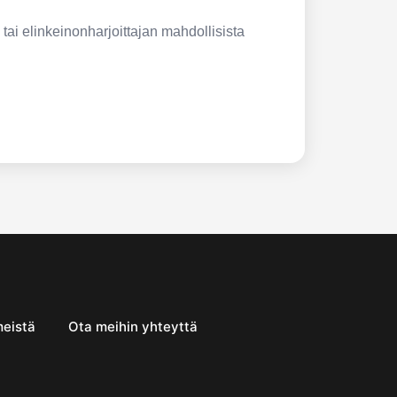
 tai elinkeinonharjoittajan mahdollisista
meistä
Ota meihin yhteyttä