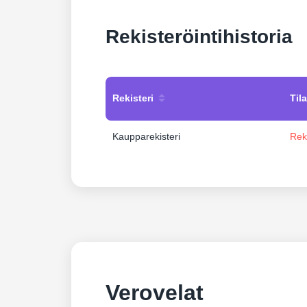
Rekisteröintihistoria
Rekisteri
Tila
Kaupparekisteri
Rek
Verovelat