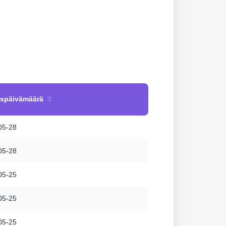
uspäivämäärä
05-28
05-28
05-25
05-25
05-25