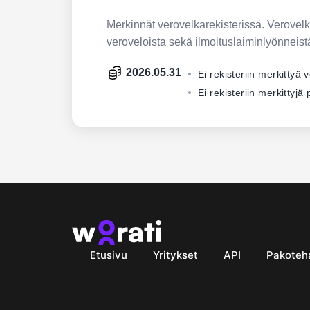
Merkinnät verovelkarekisterissä. Verovelkar
veroveloista sekä ilmoituslaiminlyönneist
2026.05.31
Ei rekisteriin merkittyä 
Ei rekisteriin merkittyj
Etusivu
Yritykset
API
Pakoteh