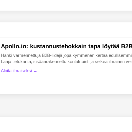
EN
FI
Apollo.io: kustannustehokkain tapa löytää B2B-
Hanki varmennettuja B2B-liidejä jopa kymmenen kertaa edullisemmin k
Laaja tietokanta, sisäänrakennettu kontaktointi ja selkeä ilmainen versio
Aloita ilmaiseksi →