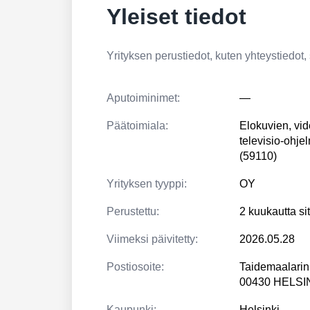
Yleiset tiedot
Yrityksen perustiedot, kuten yhteystiedot, si
Aputoiminimet:
—
Päätoimiala:
Elokuvien, vid
televisio-ohje
(59110)
Yrityksen tyyppi:
OY
Perustettu:
2 kuukautta si
Viimeksi päivitetty:
2026.05.28
Postiosoite:
Taidemaalarin
00430 HELSI
Kaupunki:
Helsinki