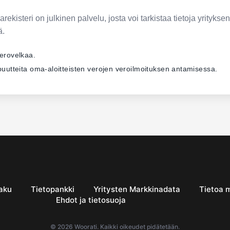
ekisteri on julkinen palvelu, josta voi tarkistaa tietoja yrityksen
ä.
verovelkaa.
ä puutteita oma-aloitteisten verojen veroilmoituksen antamisessa.
aku
Tietopankki
Yritysten Markkinadata
Tietoa 
Ehdot ja tietosuoja
© 2026 Woorati. Kaikki oikeudet pidätetään.