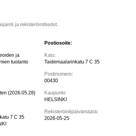
jainti ja rekisteröintitiedot.
Postiosoite:
eoiden ja
Katu:
lmien tuotanto
Taidemaalarinkatu 7 C 35
Postinumero:
00430
tten (2026.05.28)
Kaupunki:
HELSINKI
Rekisteröintipäivämäärä:
katu 7 C 35
2026-05-25
NKI