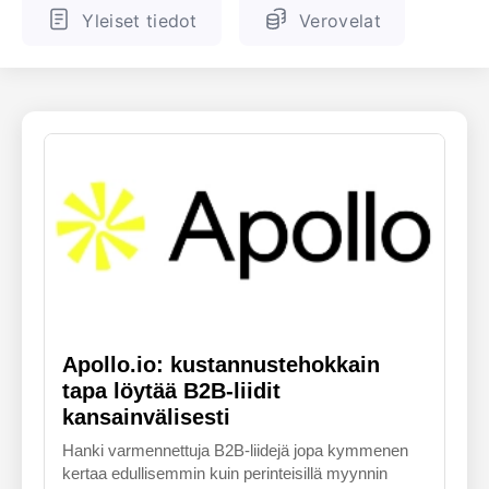
Yleiset tiedot
Verovelat
ENGLANTI
SUOMALAINEN
Apollo.io: kustannustehokkain
tapa löytää B2B-liidit
kansainvälisesti
Hanki varmennettuja B2B-liidejä jopa kymmenen
kertaa edullisemmin kuin perinteisillä myynnin