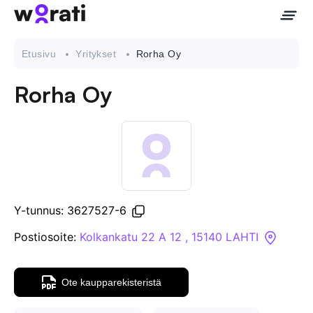
Etusivu
Yritykset
Rorha Oy
Rorha Oy
Ota meihin yhteyttä
Tietoa meistä
Yritykset
Y-tunnus: 3627527-6
API
Postiosoite:
Kolkankatu 22 A 12 , 15140 LAHTI
Pakotehaku
Ote kaupparekisteristä
Tietopankki