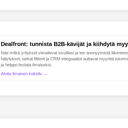
EN
FI
Dealfront: tunnista B2B-kävijät ja kiihdytä myy
Näe mitkä yritykset vierailevat sivuillasi ja tee anonyymistä liikentees
hälytykset, tarkat filtterit ja CRM-integraatiot auttavat myyntiä i
ja helppo testata ilmaiseksi.
Aloita ilmainen kokeilu →