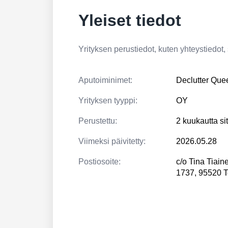
Yleiset tiedot
Yrityksen perustiedot, kuten yhteystiedot, si
Aputoiminimet:
Declutter Que
Yrityksen tyyppi:
OY
Perustettu:
2 kuukautta si
Viimeksi päivitetty:
2026.05.28
Postiosoite:
c/o Tina Tiain
1737, 95520 T