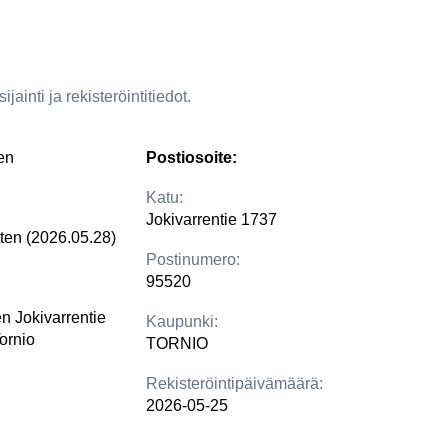
jainti ja rekisteröintitiedot.
en
Postiosoite:
Katu:
Jokivarrentie 1737
tten (2026.05.28)
Postinumero:
95520
en Jokivarrentie
Kaupunki:
ornio
TORNIO
Rekisteröintipäivämäärä:
2026-05-25