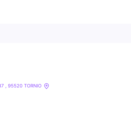
Ota meihin yhteyttä
Tietoa meistä
Yritykset
737 , 95520 TORNIO
API
Pakotehaku
Tietopankki