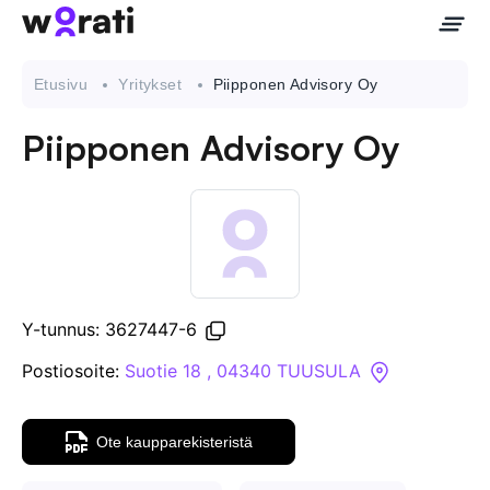
Etusivu
Yritykset
Piipponen Advisory Oy
Piipponen Advisory Oy
Ota meihin yhteyttä
Tietoa meistä
Yritykset
Y-tunnus: 3627447-6
API
Postiosoite:
Suotie 18 , 04340 TUUSULA
Pakotehaku
Ote kaupparekisteristä
Tietopankki