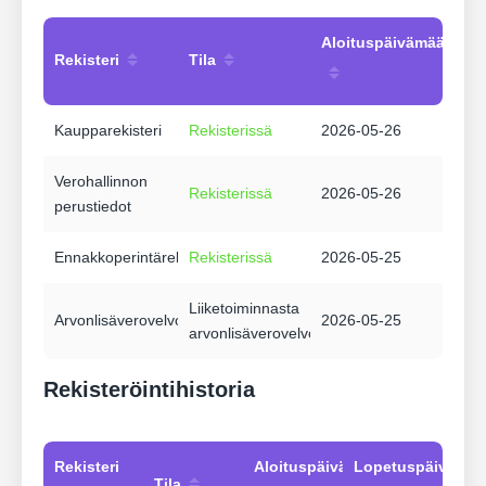
Aloituspäivämäärä
Rekisteri
Tila
Kaupparekisteri
Rekisterissä
2026-05-26
Verohallinnon
Rekisterissä
2026-05-26
perustiedot
Ennakkoperintärekisteri
Rekisterissä
2026-05-25
Liiketoiminnasta
Arvonlisäverovelvollisuus
2026-05-25
arvonlisäverovelvollinen
Rekisteröintihistoria
Rekisteri
Aloituspäivämäärä
Lopetuspäivämää
Tila