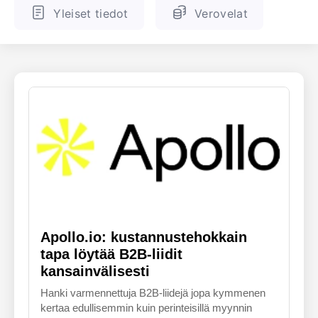
Yleiset tiedot
Verovelat
ENGLANTI
SUOMALAINEN
Apollo.io: kustannustehokkain
tapa löytää B2B-liidit
kansainvälisesti
Hanki varmennettuja B2B-liidejä jopa kymmenen
kertaa edullisemmin kuin perinteisillä myynnin